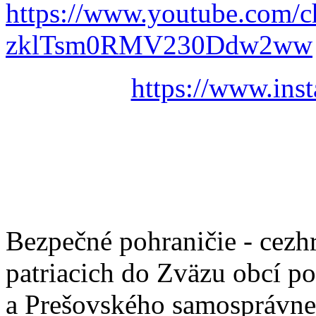
https://www.youtube.com/
zklTsm0RMV230Ddw2ww
https://www.ins
Bezpečné pohraničie - cezh
patriacich do Zväzu obcí p
a Prešovského samosprávne