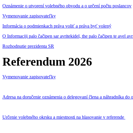
Oznámenie o utvorení volebného obvodu a o určení počtu poslancov
Vymenovanie zapisovateľky
Informácia o podmienkach práva voliť a práva byť volený
O Informaciji palo čačipen sar avritekidel, the palo čačipen te avel av
Rozhodnutie prezidenta SR
Referendum 2026
Vymenovanie zapisovateľky
Adresa na doručenie oznámenia o delegovaní člena a náhradníka do o
Určenie volebného okrsku a miestnosti na hlasovanie v referende