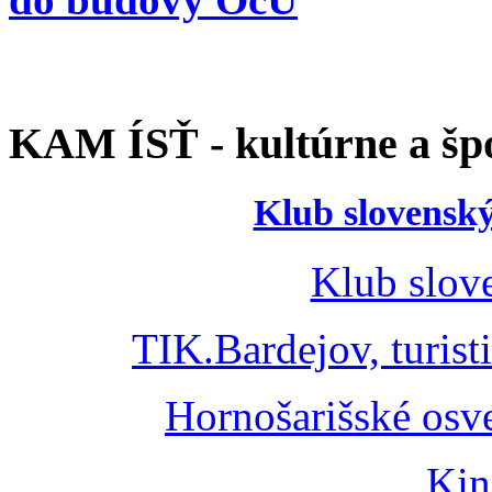
KAM ÍSŤ - kultúrne a špo
Klub slovenský
Klub slov
TIK.Bardejov, turist
Hornošarišské osv
Kin