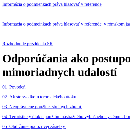
Informácia o podmienkach práva hlasovať v referende
Informácia o podmeinkach práva hlasovať v referende v rómskom ja
Rozhodnutie prezidenta SR
Odporúčania ako postupo
mimoriadnych udalostí
01_Povodeň
02_Ak ste svedkom teroristického útoku
03_Neoprávnené použitie strelných zbraní
04_Teroristický útok s použitím nástražného výbušného systému - 
05_Obdržanie podozrivej zásielky