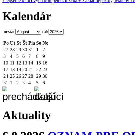
Zlepšenie kľúčových kompetencií žiakov Základnej školy, Malcov 1
Kalendár
mesiac
rok
Po
Ut
St
Št
Pia
So
Ne
27
28
29
30
31
1
2
3
4
5
6
7
8
9
10
11
12
13
14
15
16
17
18
19
20
21
22
23
24
25
26
27
28
29
30
31
1
2
3
4
5
6
Aktuality