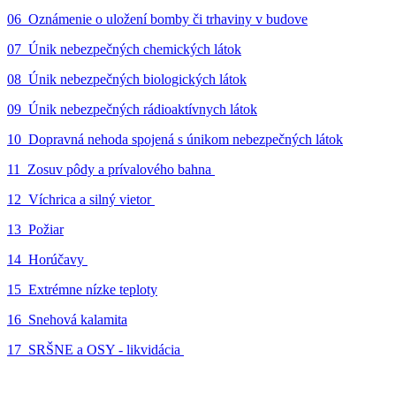
06_Oznámenie o uložení bomby či trhaviny v budove
07_Únik nebezpečných chemických látok
08_Únik nebezpečných biologických látok
09_Únik nebezpečných rádioaktívnych látok
10_Dopravná nehoda spojená s únikom nebezpečných látok
11_Zosuv pôdy a prívalového bahna
12_Víchrica a silný vietor
13_Požiar
14_Horúčavy
15_Extrémne nízke teploty
16_Snehová kalamita
17_SRŠNE a OSY - likvidácia