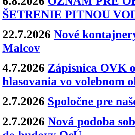
6.8.2026
OZNAM PRE O
ŠETRENIE PITNOU VO
22.7.2026
Nové kontajnery
Malcov
4.7.2026
Zápisnica OVK o
hlasovania vo volebnom o
2.7.2026
Spoločne pre naše
2.7.2026
Nová podoba sobá
do budovy OcÚ