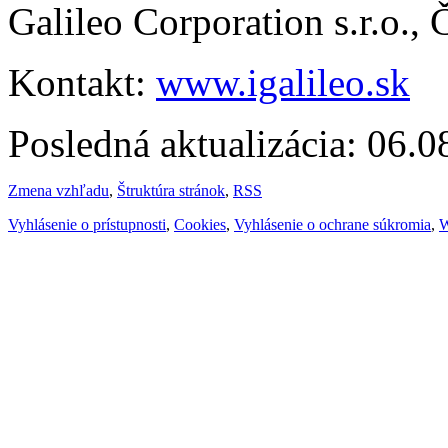
Galileo Corporation s.r.o.,
Kontakt:
www.igalileo.sk
Posledná aktualizácia: 06.
Zmena vzhľadu
,
Štruktúra stránok
,
RSS
Vyhlásenie o prístupnosti
,
Cookies
,
Vyhlásenie o ochrane súkromia
,
W