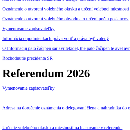
Oznámenie o utvorení volebného okrsku a určení volebnej miestnosti
Oznámenie o utvorení volebného obvodu a o určení počtu poslancov
Vymenovanie zapisovateľky
Informácia o podmienkach práva voliť a práva byť volený
O Informaciji palo čačipen sar avritekidel, the palo čačipen te avel av
Rozhodnutie prezidenta SR
Referendum 2026
Vymenovanie zapisovateľky
Adresa na doručenie oznámenia o delegovaní člena a náhradníka do o
Určenie volebného okrsku a miestnosti na hlasovanie v referende