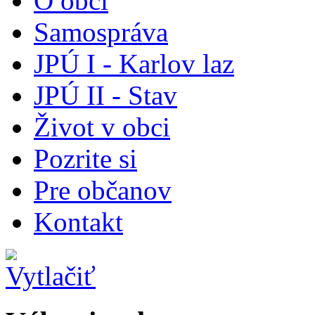
O obci
Samospráva
JPÚ I - Karlov laz
JPÚ II - Stav
Život v obci
Pozrite si
Pre občanov
Kontakt