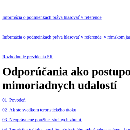
Informácia o podmienkach práva hlasovať v referende
Informácia o podmeinkach práva hlasovať v referende v rómskom ja
Rozhodnutie prezidenta SR
Odporúčania ako postupo
mimoriadnych udalostí
01_Povodeň
02_Ak ste svedkom teroristického útoku
03_Neoprávnené použitie strelných zbraní
04_Teroristický útok s použitím nástražného výbušného systému - 