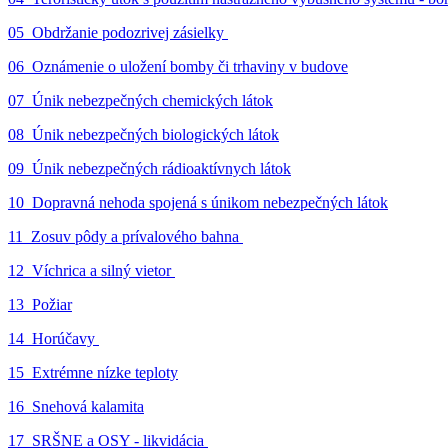
05_Obdržanie podozrivej zásielky
06_Oznámenie o uložení bomby či trhaviny v budove
07_Únik nebezpečných chemických látok
08_Únik nebezpečných biologických látok
09_Únik nebezpečných rádioaktívnych látok
10_Dopravná nehoda spojená s únikom nebezpečných látok
11_Zosuv pôdy a prívalového bahna
12_Víchrica a silný vietor
13_Požiar
14_Horúčavy
15_Extrémne nízke teploty
16_Snehová kalamita
17_SRŠNE a OSY - likvidácia