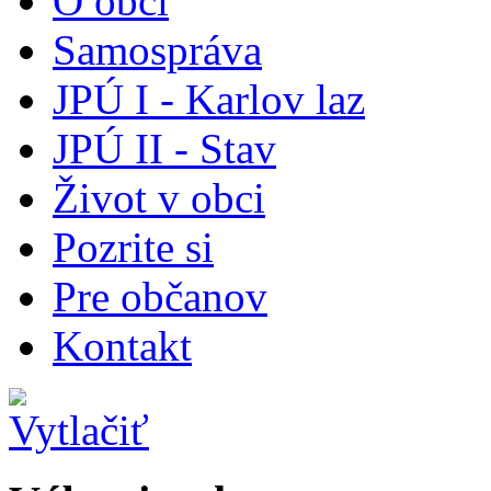
O obci
Samospráva
JPÚ I - Karlov laz
JPÚ II - Stav
Život v obci
Pozrite si
Pre občanov
Kontakt