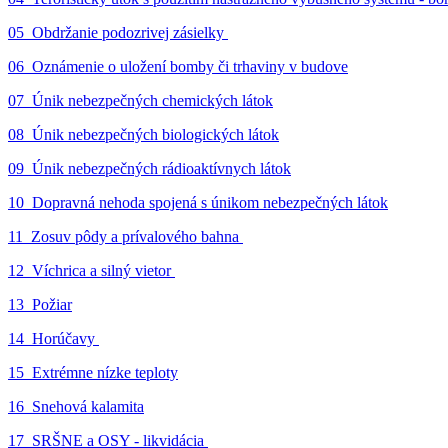
05_Obdržanie podozrivej zásielky
06_Oznámenie o uložení bomby či trhaviny v budove
07_Únik nebezpečných chemických látok
08_Únik nebezpečných biologických látok
09_Únik nebezpečných rádioaktívnych látok
10_Dopravná nehoda spojená s únikom nebezpečných látok
11_Zosuv pôdy a prívalového bahna
12_Víchrica a silný vietor
13_Požiar
14_Horúčavy
15_Extrémne nízke teploty
16_Snehová kalamita
17_SRŠNE a OSY - likvidácia