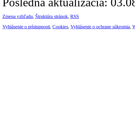
Posledná aktualizácia: 03.
Zmena vzhľadu
,
Štruktúra stránok
,
RSS
Vyhlásenie o prístupnosti
,
Cookies
,
Vyhlásenie o ochrane súkromia
,
W