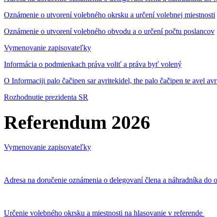
Oznámenie o utvorení volebného okrsku a určení volebnej miestnosti
Oznámenie o utvorení volebného obvodu a o určení počtu poslancov
Vymenovanie zapisovateľky
Informácia o podmienkach práva voliť a práva byť volený
O Informaciji palo čačipen sar avritekidel, the palo čačipen te avel av
Rozhodnutie prezidenta SR
Referendum 2026
Vymenovanie zapisovateľky
Adresa na doručenie oznámenia o delegovaní člena a náhradníka do o
Určenie volebného okrsku a miestnosti na hlasovanie v referende