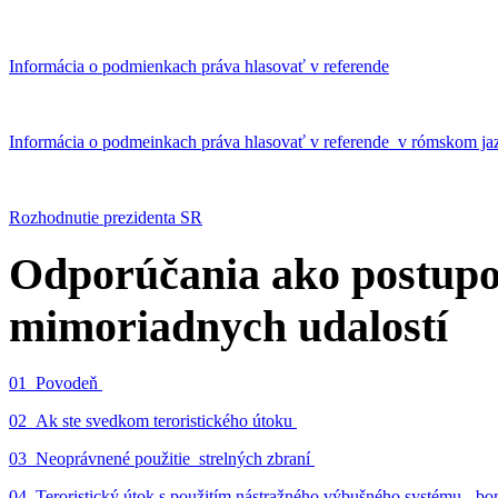
Informácia o podmienkach práva hlasovať v referende
Informácia o podmeinkach práva hlasovať v referende v rómskom ja
Rozhodnutie prezidenta SR
Odporúčania ako postupo
mimoriadnych udalostí
01_Povodeň
02_Ak ste svedkom teroristického útoku
03_Neoprávnené použitie strelných zbraní
04_Teroristický útok s použitím nástražného výbušného systému - 