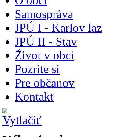
O obci
Samospráva
JPÚ I - Karlov laz
JPÚ II - Stav
Život v obci
Pozrite si
Pre občanov
Kontakt