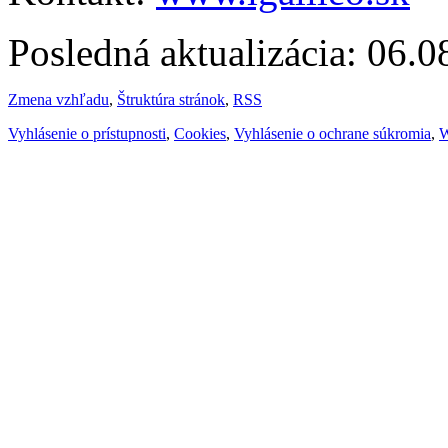
Posledná aktualizácia: 06.
Zmena vzhľadu
,
Štruktúra stránok
,
RSS
Vyhlásenie o prístupnosti
,
Cookies
,
Vyhlásenie o ochrane súkromia
,
W