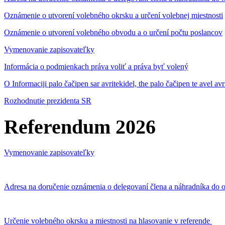
Oznámenie o utvorení volebného okrsku a určení volebnej miestnosti
Oznámenie o utvorení volebného obvodu a o určení počtu poslancov
Vymenovanie zapisovateľky
Informácia o podmienkach práva voliť a práva byť volený
O Informaciji palo čačipen sar avritekidel, the palo čačipen te avel av
Rozhodnutie prezidenta SR
Referendum 2026
Vymenovanie zapisovateľky
Adresa na doručenie oznámenia o delegovaní člena a náhradníka do o
Určenie volebného okrsku a miestnosti na hlasovanie v referende