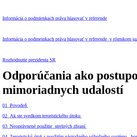
Informácia o podmienkach práva hlasovať v referende
Informácia o podmeinkach práva hlasovať v referende v rómskom ja
Rozhodnutie prezidenta SR
Odporúčania ako postupo
mimoriadnych udalostí
01_Povodeň
02_Ak ste svedkom teroristického útoku
03_Neoprávnené použitie strelných zbraní
04_Teroristický útok s použitím nástražného výbušného systému - 