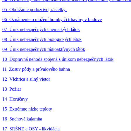
05_Obdržanie podozrivej zásielky
06_Oznámenie o uložení bomby či trhaviny v budove
07_Únik nebezpečných chemických látok
08_Únik nebezpečných biologických látok
09_Únik nebezpečných rádioaktívnych látok
10_Dopravná nehoda spojená s únikom nebezpečných látok
11_Zosuv pôdy a prívalového bahna
12_Víchrica a silný vietor
13_Požiar
14_Horúčavy
15_Extrémne nízke teploty
16_Snehová kalamita
17_SRŠNE a OSY - likvidácia