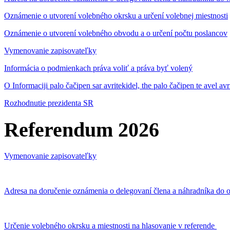
Oznámenie o utvorení volebného okrsku a určení volebnej miestnosti
Oznámenie o utvorení volebného obvodu a o určení počtu poslancov
Vymenovanie zapisovateľky
Informácia o podmienkach práva voliť a práva byť volený
O Informaciji palo čačipen sar avritekidel, the palo čačipen te avel av
Rozhodnutie prezidenta SR
Referendum 2026
Vymenovanie zapisovateľky
Adresa na doručenie oznámenia o delegovaní člena a náhradníka do o
Určenie volebného okrsku a miestnosti na hlasovanie v referende