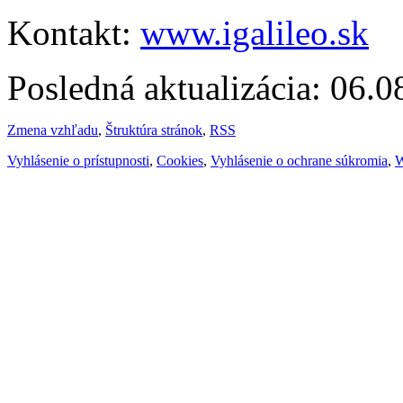
Kontakt:
www.igalileo.sk
Posledná aktualizácia: 06.
Zmena vzhľadu
,
Štruktúra stránok
,
RSS
Vyhlásenie o prístupnosti
,
Cookies
,
Vyhlásenie o ochrane súkromia
,
W