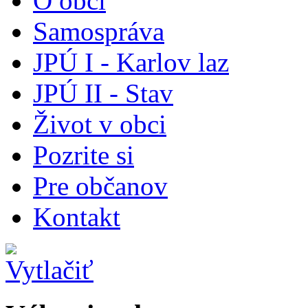
O obci
Samospráva
JPÚ I - Karlov laz
JPÚ II - Stav
Život v obci
Pozrite si
Pre občanov
Kontakt