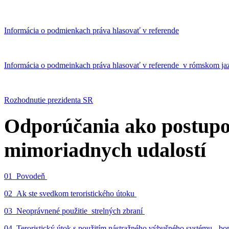
Informácia o podmienkach práva hlasovať v referende
Informácia o podmeinkach práva hlasovať v referende v rómskom ja
Rozhodnutie prezidenta SR
Odporúčania ako postupo
mimoriadnych udalostí
01_Povodeň
02_Ak ste svedkom teroristického útoku
03_Neoprávnené použitie strelných zbraní
04_Teroristický útok s použitím nástražného výbušného systému - 