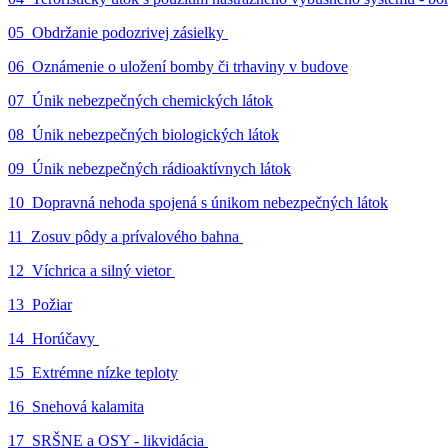
05_Obdržanie podozrivej zásielky
06_Oznámenie o uložení bomby či trhaviny v budove
07_Únik nebezpečných chemických látok
08_Únik nebezpečných biologických látok
09_Únik nebezpečných rádioaktívnych látok
10_Dopravná nehoda spojená s únikom nebezpečných látok
11_Zosuv pôdy a prívalového bahna
12_Víchrica a silný vietor
13_Požiar
14_Horúčavy
15_Extrémne nízke teploty
16_Snehová kalamita
17_SRŠNE a OSY - likvidácia