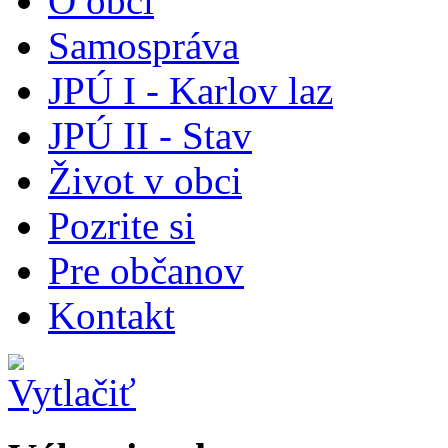
O obci
Samospráva
JPÚ I - Karlov laz
JPÚ II - Stav
Život v obci
Pozrite si
Pre občanov
Kontakt