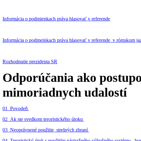
Informácia o podmienkach práva hlasovať v referende
Informácia o podmeinkach práva hlasovať v referende v rómskom ja
Rozhodnutie prezidenta SR
Odporúčania ako postupo
mimoriadnych udalostí
01_Povodeň
02_Ak ste svedkom teroristického útoku
03_Neoprávnené použitie strelných zbraní
04_Teroristický útok s použitím nástražného výbušného systému - 