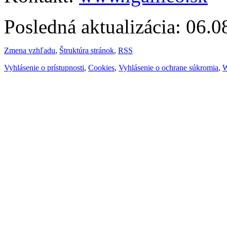
Posledná aktualizácia: 06.
Zmena vzhľadu
,
Štruktúra stránok
,
RSS
Vyhlásenie o prístupnosti
,
Cookies
,
Vyhlásenie o ochrane súkromia
,
W