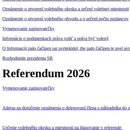
Oznámenie o utvorení volebného okrsku a určení volebnej miestnosti
Oznámenie o utvorení volebného obvodu a o určení počtu poslancov
Vymenovanie zapisovateľky
Informácia o podmienkach práva voliť a práva byť volený
O Informaciji palo čačipen sar avritekidel, the palo čačipen te avel av
Rozhodnutie prezidenta SR
Referendum 2026
Vymenovanie zapisovateľky
Adresa na doručenie oznámenia o delegovaní člena a náhradníka do o
Určenie volebného okrsku a miestnosti na hlasovanie v referende