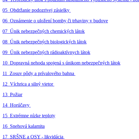
05_Obdržanie podozrivej zásielky
06_Oznámenie o uložení bomby či trhaviny v budove
07_Únik nebezpečných chemických látok
08_Únik nebezpečných biologických látok
09_Únik nebezpečných rádioaktívnych látok
10_Dopravná nehoda spojená s únikom nebezpečných látok
11_Zosuv pôdy a prívalového bahna
12_Víchrica a silný vietor
13_Požiar
14_Horúčavy
15_Extrémne nízke teploty
16_Snehová kalamita
17_SRŠNE a OSY - likvidácia