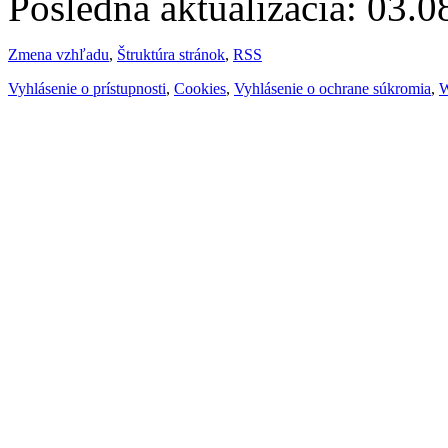
Posledná aktualizácia: 03.
Zmena vzhľadu
,
Štruktúra stránok
,
RSS
Vyhlásenie o prístupnosti
,
Cookies
,
Vyhlásenie o ochrane súkromia
,
W