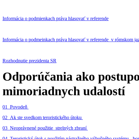
Informácia o podmienkach práva hlasovať v referende
Informácia o podmeinkach práva hlasovať v referende v rómskom ja
Rozhodnutie prezidenta SR
Odporúčania ako postupo
mimoriadnych udalostí
01_Povodeň
02_Ak ste svedkom teroristického útoku
03_Neoprávnené použitie strelných zbraní
04_Teroristický útok s použitím nástražného výbušného systému - 