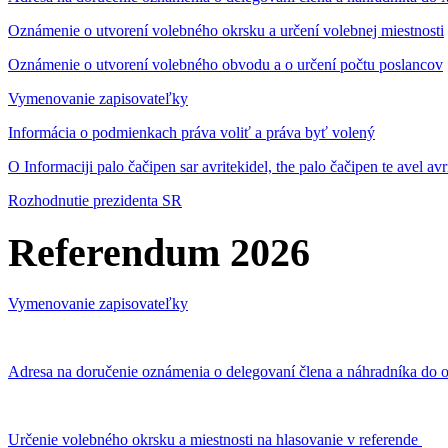
Oznámenie o utvorení volebného okrsku a určení volebnej miestnosti
Oznámenie o utvorení volebného obvodu a o určení počtu poslancov
Vymenovanie zapisovateľky
Informácia o podmienkach práva voliť a práva byť volený
O Informaciji palo čačipen sar avritekidel, the palo čačipen te avel av
Rozhodnutie prezidenta SR
Referendum 2026
Vymenovanie zapisovateľky
Adresa na doručenie oznámenia o delegovaní člena a náhradníka do o
Určenie volebného okrsku a miestnosti na hlasovanie v referende