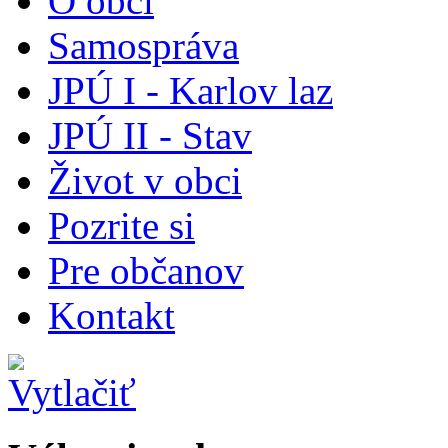
O obci
Samospráva
JPÚ I - Karlov laz
JPÚ II - Stav
Život v obci
Pozrite si
Pre občanov
Kontakt