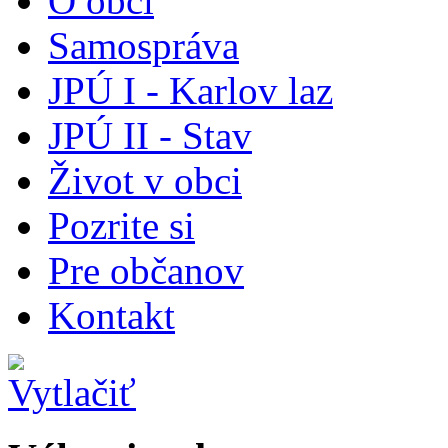
O obci
Samospráva
JPÚ I - Karlov laz
JPÚ II - Stav
Život v obci
Pozrite si
Pre občanov
Kontakt