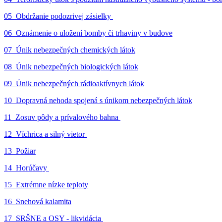
05_Obdržanie podozrivej zásielky
06_Oznámenie o uložení bomby či trhaviny v budove
07_Únik nebezpečných chemických látok
08_Únik nebezpečných biologických látok
09_Únik nebezpečných rádioaktívnych látok
10_Dopravná nehoda spojená s únikom nebezpečných látok
11_Zosuv pôdy a prívalového bahna
12_Víchrica a silný vietor
13_Požiar
14_Horúčavy
15_Extrémne nízke teploty
16_Snehová kalamita
17_SRŠNE a OSY - likvidácia