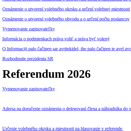
Oznámenie o utvorení volebného okrsku a určení volebnej miestnosti
Oznámenie o utvorení volebného obvodu a o určení počtu poslancov
Vymenovanie zapisovateľky
Informácia o podmienkach práva voliť a práva byť volený
O Informaciji palo čačipen sar avritekidel, the palo čačipen te avel av
Rozhodnutie prezidenta SR
Referendum 2026
Vymenovanie zapisovateľky
Adresa na doručenie oznámenia o delegovaní člena a náhradníka do o
Určenie volebného okrsku a miestnosti na hlasovanie v referende