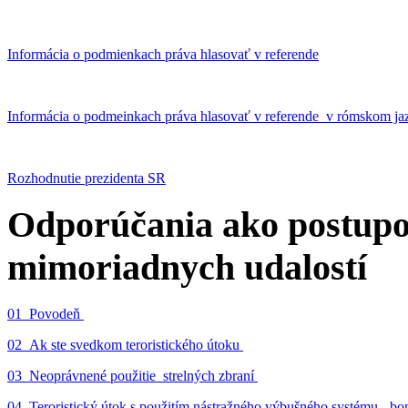
Informácia o podmienkach práva hlasovať v referende
Informácia o podmeinkach práva hlasovať v referende v rómskom ja
Rozhodnutie prezidenta SR
Odporúčania ako postupo
mimoriadnych udalostí
01_Povodeň
02_Ak ste svedkom teroristického útoku
03_Neoprávnené použitie strelných zbraní
04_Teroristický útok s použitím nástražného výbušného systému - 