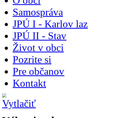
O obci
Samospráva
JPÚ I - Karlov laz
JPÚ II - Stav
Život v obci
Pozrite si
Pre občanov
Kontakt