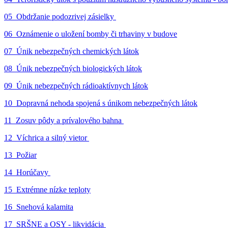
05_Obdržanie podozrivej zásielky
06_Oznámenie o uložení bomby či trhaviny v budove
07_Únik nebezpečných chemických látok
08_Únik nebezpečných biologických látok
09_Únik nebezpečných rádioaktívnych látok
10_Dopravná nehoda spojená s únikom nebezpečných látok
11_Zosuv pôdy a prívalového bahna
12_Víchrica a silný vietor
13_Požiar
14_Horúčavy
15_Extrémne nízke teploty
16_Snehová kalamita
17_SRŠNE a OSY - likvidácia