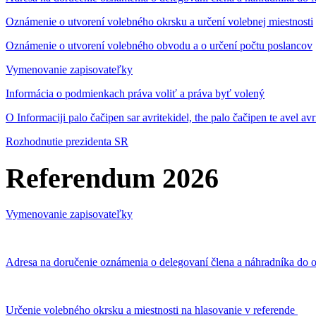
Oznámenie o utvorení volebného okrsku a určení volebnej miestnosti
Oznámenie o utvorení volebného obvodu a o určení počtu poslancov
Vymenovanie zapisovateľky
Informácia o podmienkach práva voliť a práva byť volený
O Informaciji palo čačipen sar avritekidel, the palo čačipen te avel av
Rozhodnutie prezidenta SR
Referendum 2026
Vymenovanie zapisovateľky
Adresa na doručenie oznámenia o delegovaní člena a náhradníka do o
Určenie volebného okrsku a miestnosti na hlasovanie v referende