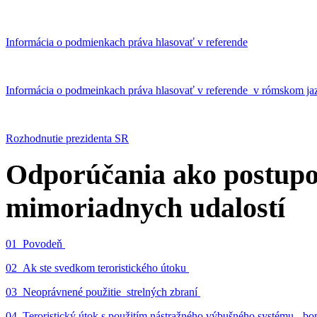
Informácia o podmienkach práva hlasovať v referende
Informácia o podmeinkach práva hlasovať v referende v rómskom ja
Rozhodnutie prezidenta SR
Odporúčania ako postupo
mimoriadnych udalostí
01_Povodeň
02_Ak ste svedkom teroristického útoku
03_Neoprávnené použitie strelných zbraní
04_Teroristický útok s použitím nástražného výbušného systému - 