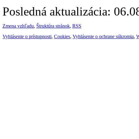
Posledná aktualizácia: 06.
Zmena vzhľadu
,
Štruktúra stránok
,
RSS
Vyhlásenie o prístupnosti
,
Cookies
,
Vyhlásenie o ochrane súkromia
,
W