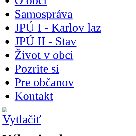
O obci
Samospráva
JPÚ I - Karlov laz
JPÚ II - Stav
Život v obci
Pozrite si
Pre občanov
Kontakt