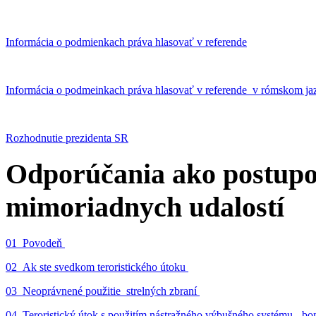
Informácia o podmienkach práva hlasovať v referende
Informácia o podmeinkach práva hlasovať v referende v rómskom ja
Rozhodnutie prezidenta SR
Odporúčania ako postupo
mimoriadnych udalostí
01_Povodeň
02_Ak ste svedkom teroristického útoku
03_Neoprávnené použitie strelných zbraní
04_Teroristický útok s použitím nástražného výbušného systému - 