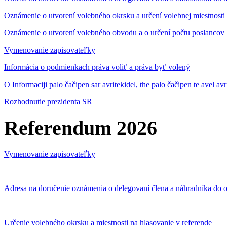
Oznámenie o utvorení volebného okrsku a určení volebnej miestnosti
Oznámenie o utvorení volebného obvodu a o určení počtu poslancov
Vymenovanie zapisovateľky
Informácia o podmienkach práva voliť a práva byť volený
O Informaciji palo čačipen sar avritekidel, the palo čačipen te avel av
Rozhodnutie prezidenta SR
Referendum 2026
Vymenovanie zapisovateľky
Adresa na doručenie oznámenia o delegovaní člena a náhradníka do o
Určenie volebného okrsku a miestnosti na hlasovanie v referende