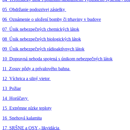
05_Obdržanie podozrivej zásielky
06_Oznámenie o uložení bomby či trhaviny v budove
07_Únik nebezpečných chemických látok
08_Únik nebezpečných biologických látok
09_Únik nebezpečných rádioaktívnych látok
10_Dopravná nehoda spojená s únikom nebezpečných látok
11_Zosuv pôdy a prívalového bahna
12_Víchrica a silný vietor
13_Požiar
14_Horúčavy
15_Extrémne nízke teploty
16_Snehová kalamita
17_SRŠNE a OSY - likvidácia