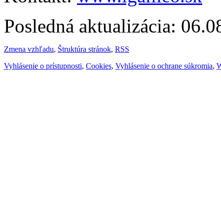
Posledná aktualizácia: 06.
Zmena vzhľadu
,
Štruktúra stránok
,
RSS
Vyhlásenie o prístupnosti
,
Cookies
,
Vyhlásenie o ochrane súkromia
,
W