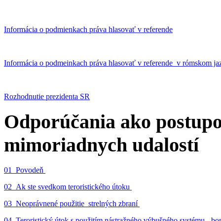
Informácia o podmienkach práva hlasovať v referende
Informácia o podmeinkach práva hlasovať v referende v rómskom ja
Rozhodnutie prezidenta SR
Odporúčania ako postupo
mimoriadnych udalostí
01_Povodeň
02_Ak ste svedkom teroristického útoku
03_Neoprávnené použitie strelných zbraní
04_Teroristický útok s použitím nástražného výbušného systému - 