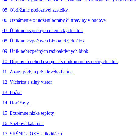
05_Obdržanie podozrivej zásielky
06_Oznámenie o uložení bomby či trhaviny v budove
07_Únik nebezpečných chemických látok
08_Únik nebezpečných biologických látok
09_Únik nebezpečných rádioaktívnych látok
10_Dopravná nehoda spojená s únikom nebezpečných látok
11_Zosuv pôdy a prívalového bahna
12_Víchrica a silný vietor
13_Požiar
14_Horúčavy
15_Extrémne nízke teploty
16_Snehová kalamita
17_SRŠNE a OSY - likvidácia