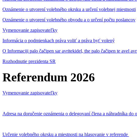
Oznámenie o utvorení volebného okrsku a určení volebnej miestnosti
Oznámenie o utvorení volebného obvodu a o určení počtu poslancov
Vymenovanie zapisovateľky
Informácia o podmienkach práva voliť a práva byť volený
O Informaciji palo čačipen sar avritekidel, the palo čačipen te avel av
Rozhodnutie prezidenta SR
Referendum 2026
Vymenovanie zapisovateľky
Adresa na doručenie oznámenia o delegovaní člena a náhradníka do o
Určenie volebného okrsku a miestnosti na hlasovanie v referende