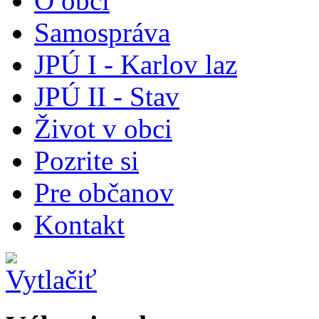
O obci
Samospráva
JPÚ I - Karlov laz
JPÚ II - Stav
Život v obci
Pozrite si
Pre občanov
Kontakt