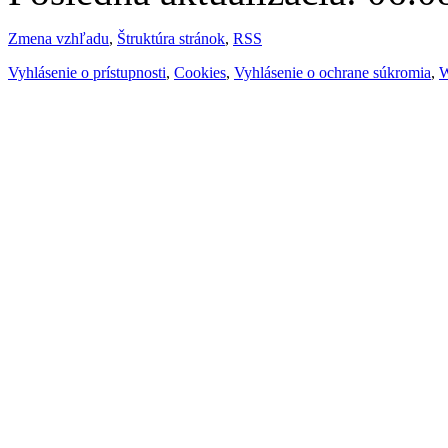
Zmena vzhľadu
,
Štruktúra stránok
,
RSS
Vyhlásenie o prístupnosti
,
Cookies
,
Vyhlásenie o ochrane súkromia
,
W