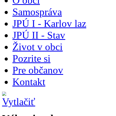
O obci
Samospráva
JPÚ I - Karlov laz
JPÚ II - Stav
Život v obci
Pozrite si
Pre občanov
Kontakt