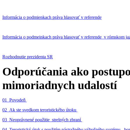
Informácia o podmienkach práva hlasovať v referende
Informácia o podmeinkach práva hlasovať v referende v rómskom ja
Rozhodnutie prezidenta SR
Odporúčania ako postupo
mimoriadnych udalostí
01_Povodeň
02_Ak ste svedkom teroristického útoku
03_Neoprávnené použitie strelných zbraní
04_Teroristický útok s použitím nástražného výbušného systému - 