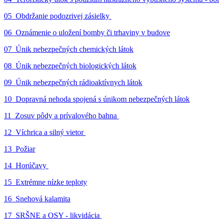
05_Obdržanie podozrivej zásielky
06_Oznámenie o uložení bomby či trhaviny v budove
07_Únik nebezpečných chemických látok
08_Únik nebezpečných biologických látok
09_Únik nebezpečných rádioaktívnych látok
10_Dopravná nehoda spojená s únikom nebezpečných látok
11_Zosuv pôdy a prívalového bahna
12_Víchrica a silný vietor
13_Požiar
14_Horúčavy
15_Extrémne nízke teploty
16_Snehová kalamita
17_SRŠNE a OSY - likvidácia