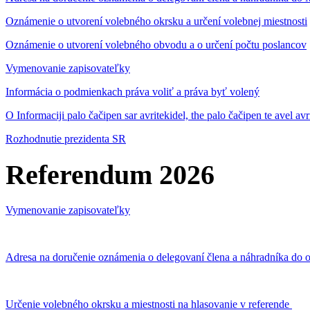
Oznámenie o utvorení volebného okrsku a určení volebnej miestnosti
Oznámenie o utvorení volebného obvodu a o určení počtu poslancov
Vymenovanie zapisovateľky
Informácia o podmienkach práva voliť a práva byť volený
O Informaciji palo čačipen sar avritekidel, the palo čačipen te avel av
Rozhodnutie prezidenta SR
Referendum 2026
Vymenovanie zapisovateľky
Adresa na doručenie oznámenia o delegovaní člena a náhradníka do o
Určenie volebného okrsku a miestnosti na hlasovanie v referende