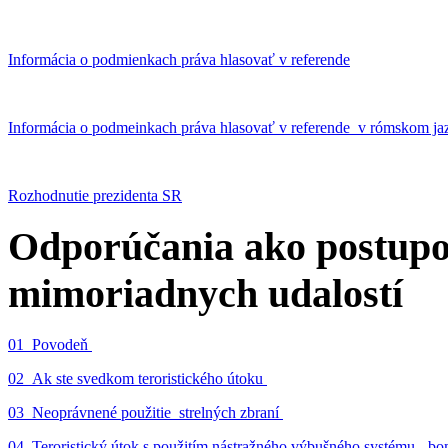
Informácia o podmienkach práva hlasovať v referende
Informácia o podmeinkach práva hlasovať v referende v rómskom ja
Rozhodnutie prezidenta SR
Odporúčania ako postupo
mimoriadnych udalostí
01_Povodeň
02_Ak ste svedkom teroristického útoku
03_Neoprávnené použitie strelných zbraní
04_Teroristický útok s použitím nástražného výbušného systému - 