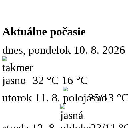
Aktuálne počasie
dnes, pondelok 10. 8. 2026
32 °C
16 °C
utorok
11. 8.
25/13 °
streda
12. 8.
23/11 °