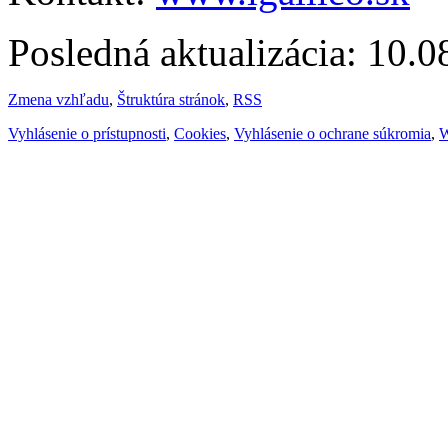
Posledná aktualizácia: 10.
Zmena vzhľadu
,
Štruktúra stránok
,
RSS
Vyhlásenie o prístupnosti
,
Cookies
,
Vyhlásenie o ochrane súkromia
,
W