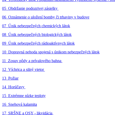
05_Obdržanie podozrivej zásielky
06_Oznámenie o uložení bomby či trhaviny v budove
07_Únik nebezpečných chemických látok
08_Únik nebezpečných biologických látok
09_Únik nebezpečných rádioaktívnych látok
10_Dopravná nehoda spojená s únikom nebezpečných látok
11_Zosuv pôdy a prívalového bahna
12_Víchrica a silný vietor
13_Požiar
14_Horúčavy
15_Extrémne nízke teploty
16_Snehová kalamita
17_SRŠNE a OSY - likvidácia