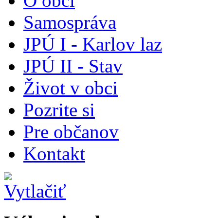
O obci
Samospráva
JPÚ I - Karlov laz
JPÚ II - Stav
Život v obci
Pozrite si
Pre občanov
Kontakt