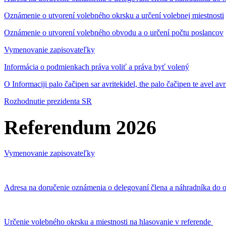
Oznámenie o utvorení volebného okrsku a určení volebnej miestnosti
Oznámenie o utvorení volebného obvodu a o určení počtu poslancov
Vymenovanie zapisovateľky
Informácia o podmienkach práva voliť a práva byť volený
O Informaciji palo čačipen sar avritekidel, the palo čačipen te avel av
Rozhodnutie prezidenta SR
Referendum 2026
Vymenovanie zapisovateľky
Adresa na doručenie oznámenia o delegovaní člena a náhradníka do o
Určenie volebného okrsku a miestnosti na hlasovanie v referende