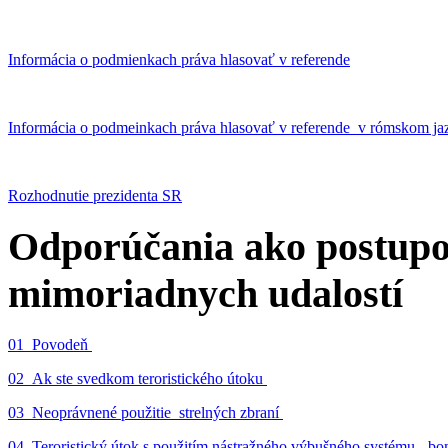
Informácia o podmienkach práva hlasovať v referende
Informácia o podmeinkach práva hlasovať v referende v rómskom ja
Rozhodnutie prezidenta SR
Odporúčania ako postupo
mimoriadnych udalostí
01_Povodeň
02_Ak ste svedkom teroristického útoku
03_Neoprávnené použitie strelných zbraní
04_Teroristický útok s použitím nástražného výbušného systému - 