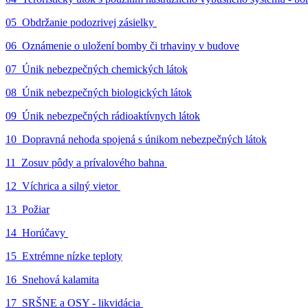
05_Obdržanie podozrivej zásielky
06_Oznámenie o uložení bomby či trhaviny v budove
07_Únik nebezpečných chemických látok
08_Únik nebezpečných biologických látok
09_Únik nebezpečných rádioaktívnych látok
10_Dopravná nehoda spojená s únikom nebezpečných látok
11_Zosuv pôdy a prívalového bahna
12_Víchrica a silný vietor
13_Požiar
14_Horúčavy
15_Extrémne nízke teploty
16_Snehová kalamita
17_SRŠNE a OSY - likvidácia