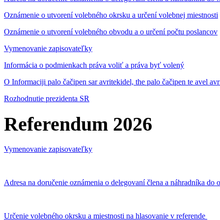
Oznámenie o utvorení volebného okrsku a určení volebnej miestnosti
Oznámenie o utvorení volebného obvodu a o určení počtu poslancov
Vymenovanie zapisovateľky
Informácia o podmienkach práva voliť a práva byť volený
O Informaciji palo čačipen sar avritekidel, the palo čačipen te avel av
Rozhodnutie prezidenta SR
Referendum 2026
Vymenovanie zapisovateľky
Adresa na doručenie oznámenia o delegovaní člena a náhradníka do o
Určenie volebného okrsku a miestnosti na hlasovanie v referende