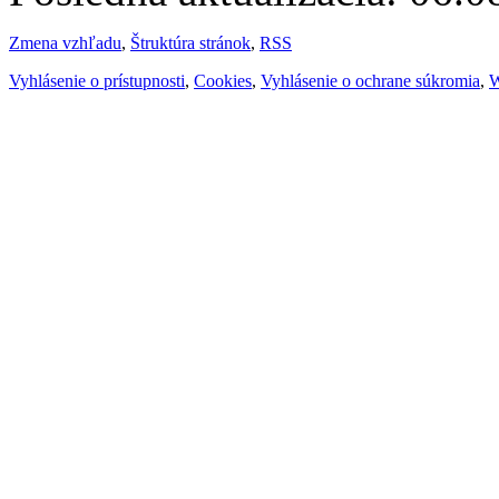
Zmena vzhľadu
,
Štruktúra stránok
,
RSS
Vyhlásenie o prístupnosti
,
Cookies
,
Vyhlásenie o ochrane súkromia
,
W