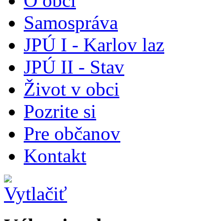
O obci
Samospráva
JPÚ I - Karlov laz
JPÚ II - Stav
Život v obci
Pozrite si
Pre občanov
Kontakt