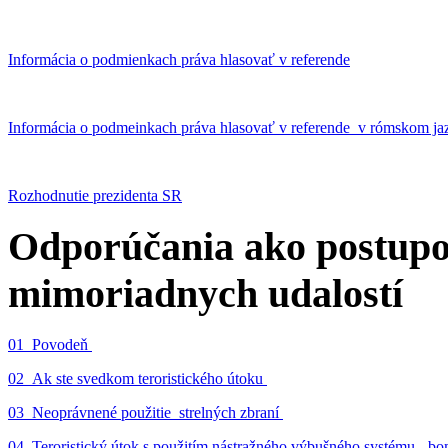
Informácia o podmienkach práva hlasovať v referende
Informácia o podmeinkach práva hlasovať v referende v rómskom ja
Rozhodnutie prezidenta SR
Odporúčania ako postupo
mimoriadnych udalostí
01_Povodeň
02_Ak ste svedkom teroristického útoku
03_Neoprávnené použitie strelných zbraní
04_Teroristický útok s použitím nástražného výbušného systému - 