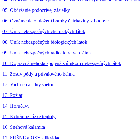
05_Obdržanie podozrivej zásielky
06_Oznámenie o uložení bomby či trhaviny v budove
07_Únik nebezpečných chemických látok
08_Únik nebezpečných biologických látok
09_Únik nebezpečných rádioaktívnych látok
10_Dopravná nehoda spojená s únikom nebezpečných látok
11_Zosuv pôdy a prívalového bahna
12_Víchrica a silný vietor
13_Požiar
14_Horúčavy
15_Extrémne nízke teploty
16_Snehová kalamita
17_SRŠNE a OSY - likvidácia