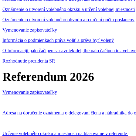
Oznámenie o utvorení volebného okrsku a určení volebnej miestnosti
Oznámenie o utvorení volebného obvodu a o určení počtu poslancov
Vymenovanie zapisovateľky
Informácia o podmienkach práva voliť a práva byť volený
O Informaciji palo čačipen sar avritekidel, the palo čačipen te avel av
Rozhodnutie prezidenta SR
Referendum 2026
Vymenovanie zapisovateľky
Adresa na doručenie oznámenia o delegovaní člena a náhradníka do o
Určenie volebného okrsku a miestnosti na hlasovanie v referende