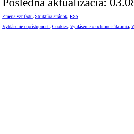
Posledná aktualizácia: 03.
Zmena vzhľadu
,
Štruktúra stránok
,
RSS
Vyhlásenie o prístupnosti
,
Cookies
,
Vyhlásenie o ochrane súkromia
,
W