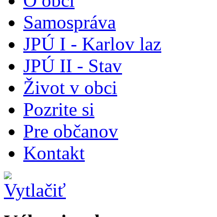
O obci
Samospráva
JPÚ I - Karlov laz
JPÚ II - Stav
Život v obci
Pozrite si
Pre občanov
Kontakt