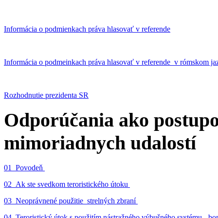
Informácia o podmienkach práva hlasovať v referende
Informácia o podmeinkach práva hlasovať v referende v rómskom ja
Rozhodnutie prezidenta SR
Odporúčania ako postupo
mimoriadnych udalostí
01_Povodeň
02_Ak ste svedkom teroristického útoku
03_Neoprávnené použitie strelných zbraní
04_Teroristický útok s použitím nástražného výbušného systému - 