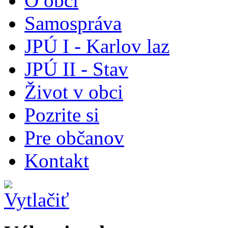
O obci
Samospráva
JPÚ I - Karlov laz
JPÚ II - Stav
Život v obci
Pozrite si
Pre občanov
Kontakt