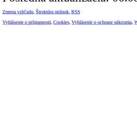
Zmena vzhľadu
,
Štruktúra stránok
,
RSS
Vyhlásenie o prístupnosti
,
Cookies
,
Vyhlásenie o ochrane súkromia
,
W