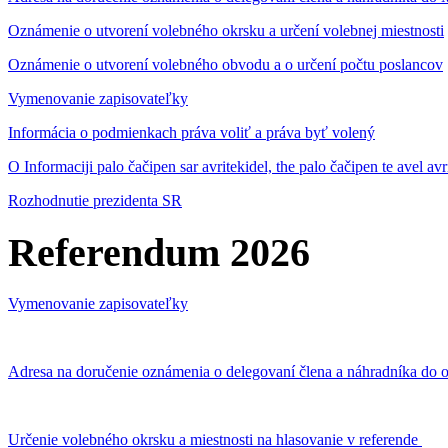
Oznámenie o utvorení volebného okrsku a určení volebnej miestnosti
Oznámenie o utvorení volebného obvodu a o určení počtu poslancov
Vymenovanie zapisovateľky
Informácia o podmienkach práva voliť a práva byť volený
O Informaciji palo čačipen sar avritekidel, the palo čačipen te avel av
Rozhodnutie prezidenta SR
Referendum 2026
Vymenovanie zapisovateľky
Adresa na doručenie oznámenia o delegovaní člena a náhradníka do o
Určenie volebného okrsku a miestnosti na hlasovanie v referende