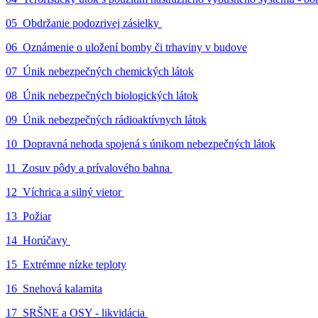
05_Obdržanie podozrivej zásielky
06_Oznámenie o uložení bomby či trhaviny v budove
07_Únik nebezpečných chemických látok
08_Únik nebezpečných biologických látok
09_Únik nebezpečných rádioaktívnych látok
10_Dopravná nehoda spojená s únikom nebezpečných látok
11_Zosuv pôdy a prívalového bahna
12_Víchrica a silný vietor
13_Požiar
14_Horúčavy
15_Extrémne nízke teploty
16_Snehová kalamita
17_SRŠNE a OSY - likvidácia