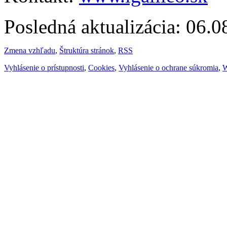
Posledná aktualizácia: 06.
Zmena vzhľadu
,
Štruktúra stránok
,
RSS
Vyhlásenie o prístupnosti
,
Cookies
,
Vyhlásenie o ochrane súkromia
,
W