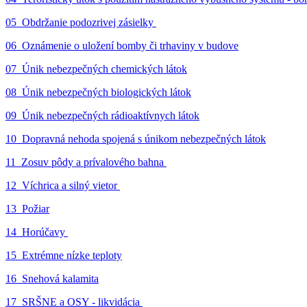
05_Obdržanie podozrivej zásielky
06_Oznámenie o uložení bomby či trhaviny v budove
07_Únik nebezpečných chemických látok
08_Únik nebezpečných biologických látok
09_Únik nebezpečných rádioaktívnych látok
10_Dopravná nehoda spojená s únikom nebezpečných látok
11_Zosuv pôdy a prívalového bahna
12_Víchrica a silný vietor
13_Požiar
14_Horúčavy
15_Extrémne nízke teploty
16_Snehová kalamita
17_SRŠNE a OSY - likvidácia