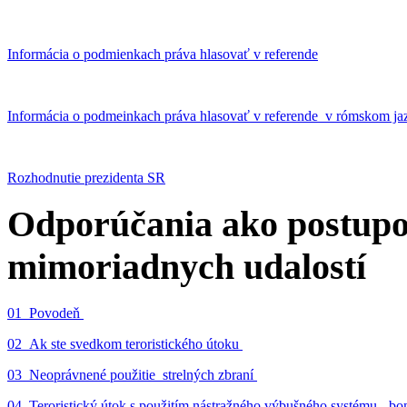
Informácia o podmienkach práva hlasovať v referende
Informácia o podmeinkach práva hlasovať v referende v rómskom ja
Rozhodnutie prezidenta SR
Odporúčania ako postupo
mimoriadnych udalostí
01_Povodeň
02_Ak ste svedkom teroristického útoku
03_Neoprávnené použitie strelných zbraní
04_Teroristický útok s použitím nástražného výbušného systému - 