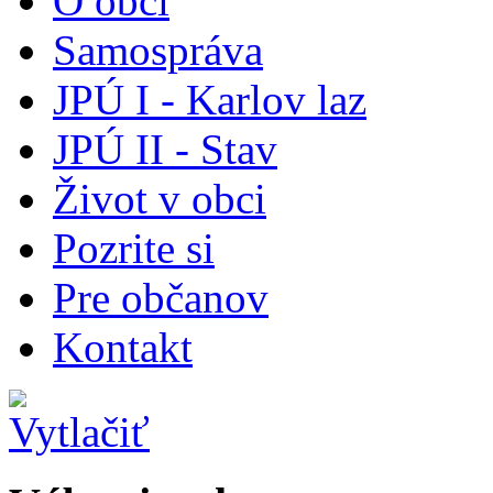
O obci
Samospráva
JPÚ I - Karlov laz
JPÚ II - Stav
Život v obci
Pozrite si
Pre občanov
Kontakt