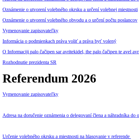
Oznámenie o utvorení volebného okrsku a určení volebnej miestnosti
Oznámenie o utvorení volebného obvodu a o určení počtu poslancov
Vymenovanie zapisovateľky
Informácia o podmienkach práva voliť a práva byť volený
O Informaciji palo čačipen sar avritekidel, the palo čačipen te avel av
Rozhodnutie prezidenta SR
Referendum 2026
Vymenovanie zapisovateľky
Adresa na doručenie oznámenia o delegovaní člena a náhradníka do o
Určenie volebného okrsku a miestnosti na hlasovanie v referende