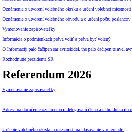
Oznámenie o utvorení volebného okrsku a určení volebnej miestnosti
Oznámenie o utvorení volebného obvodu a o určení počtu poslancov
Vymenovanie zapisovateľky
Informácia o podmienkach práva voliť a práva byť volený
O Informaciji palo čačipen sar avritekidel, the palo čačipen te avel av
Rozhodnutie prezidenta SR
Referendum 2026
Vymenovanie zapisovateľky
Adresa na doručenie oznámenia o delegovaní člena a náhradníka do o
Určenie volebného okrsku a miestnosti na hlasovanie v referende