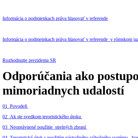
Informácia o podmienkach práva hlasovať v referende
Informácia o podmeinkach práva hlasovať v referende v rómskom ja
Rozhodnutie prezidenta SR
Odporúčania ako postupo
mimoriadnych udalostí
01_Povodeň
02_Ak ste svedkom teroristického útoku
03_Neoprávnené použitie strelných zbraní
04_Teroristický útok s použitím nástražného výbušného systému - 