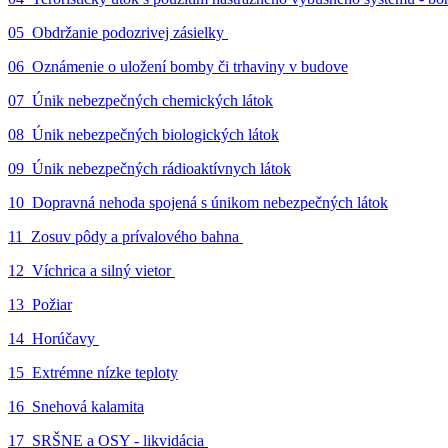
05_Obdržanie podozrivej zásielky
06_Oznámenie o uložení bomby či trhaviny v budove
07_Únik nebezpečných chemických látok
08_Únik nebezpečných biologických látok
09_Únik nebezpečných rádioaktívnych látok
10_Dopravná nehoda spojená s únikom nebezpečných látok
11_Zosuv pôdy a prívalového bahna
12_Víchrica a silný vietor
13_Požiar
14_Horúčavy
15_Extrémne nízke teploty
16_Snehová kalamita
17_SRŠNE a OSY - likvidácia