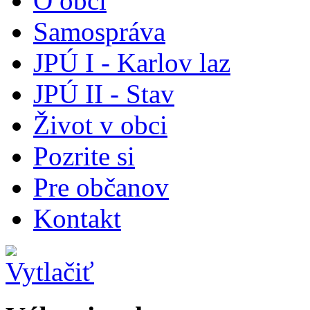
O obci
Samospráva
JPÚ I - Karlov laz
JPÚ II - Stav
Život v obci
Pozrite si
Pre občanov
Kontakt