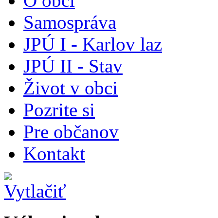
O obci
Samospráva
JPÚ I - Karlov laz
JPÚ II - Stav
Život v obci
Pozrite si
Pre občanov
Kontakt