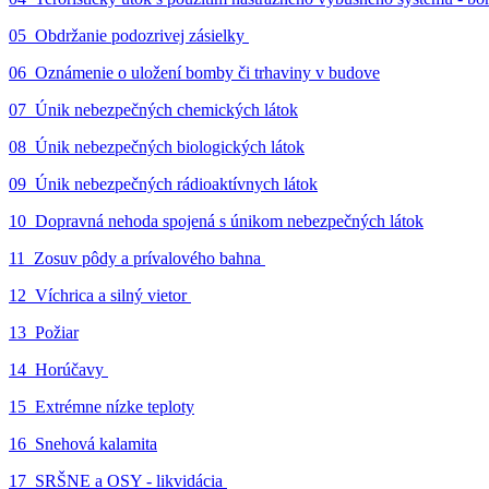
05_Obdržanie podozrivej zásielky
06_Oznámenie o uložení bomby či trhaviny v budove
07_Únik nebezpečných chemických látok
08_Únik nebezpečných biologických látok
09_Únik nebezpečných rádioaktívnych látok
10_Dopravná nehoda spojená s únikom nebezpečných látok
11_Zosuv pôdy a prívalového bahna
12_Víchrica a silný vietor
13_Požiar
14_Horúčavy
15_Extrémne nízke teploty
16_Snehová kalamita
17_SRŠNE a OSY - likvidácia