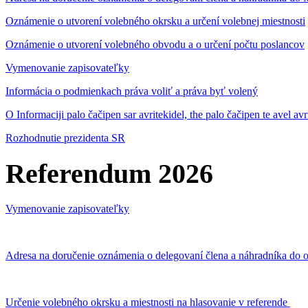
Oznámenie o utvorení volebného okrsku a určení volebnej miestnosti
Oznámenie o utvorení volebného obvodu a o určení počtu poslancov
Vymenovanie zapisovateľky
Informácia o podmienkach práva voliť a práva byť volený
O Informaciji palo čačipen sar avritekidel, the palo čačipen te avel av
Rozhodnutie prezidenta SR
Referendum 2026
Vymenovanie zapisovateľky
Adresa na doručenie oznámenia o delegovaní člena a náhradníka do o
Určenie volebného okrsku a miestnosti na hlasovanie v referende