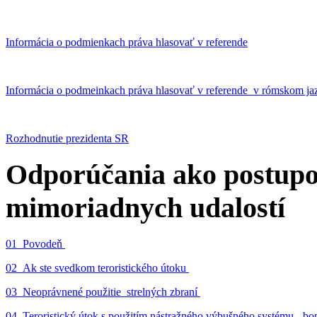
Informácia o podmienkach práva hlasovať v referende
Informácia o podmeinkach práva hlasovať v referende v rómskom ja
Rozhodnutie prezidenta SR
Odporúčania ako postupo
mimoriadnych udalostí
01_Povodeň
02_Ak ste svedkom teroristického útoku
03_Neoprávnené použitie strelných zbraní
04_Teroristický útok s použitím nástražného výbušného systému - 