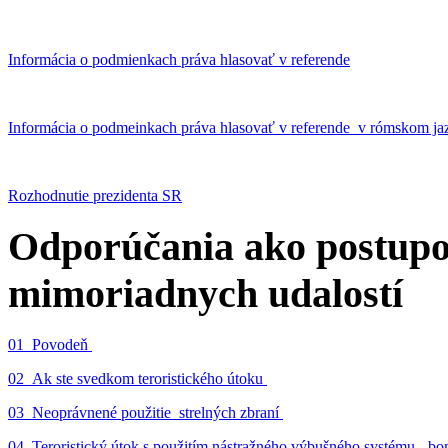
Informácia o podmienkach práva hlasovať v referende
Informácia o podmeinkach práva hlasovať v referende v rómskom ja
Rozhodnutie prezidenta SR
Odporúčania ako postupo
mimoriadnych udalostí
01_Povodeň
02_Ak ste svedkom teroristického útoku
03_Neoprávnené použitie strelných zbraní
04_Teroristický útok s použitím nástražného výbušného systému - 