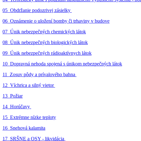
05_Obdržanie podozrivej zásielky
06_Oznámenie o uložení bomby či trhaviny v budove
07_Únik nebezpečných chemických látok
08_Únik nebezpečných biologických látok
09_Únik nebezpečných rádioaktívnych látok
10_Dopravná nehoda spojená s únikom nebezpečných látok
11_Zosuv pôdy a prívalového bahna
12_Víchrica a silný vietor
13_Požiar
14_Horúčavy
15_Extrémne nízke teploty
16_Snehová kalamita
17_SRŠNE a OSY - likvidácia