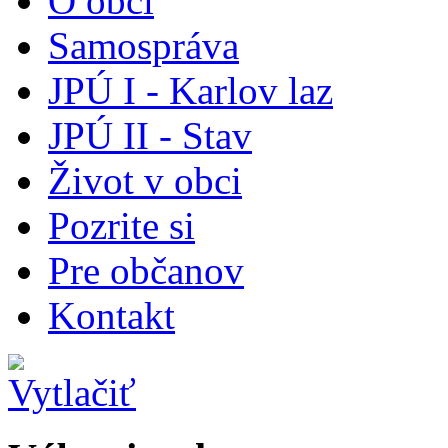
O obci
Samospráva
JPÚ I - Karlov laz
JPÚ II - Stav
Život v obci
Pozrite si
Pre občanov
Kontakt