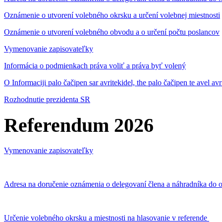
Oznámenie o utvorení volebného okrsku a určení volebnej miestnosti
Oznámenie o utvorení volebného obvodu a o určení počtu poslancov
Vymenovanie zapisovateľky
Informácia o podmienkach práva voliť a práva byť volený
O Informaciji palo čačipen sar avritekidel, the palo čačipen te avel av
Rozhodnutie prezidenta SR
Referendum 2026
Vymenovanie zapisovateľky
Adresa na doručenie oznámenia o delegovaní člena a náhradníka do o
Určenie volebného okrsku a miestnosti na hlasovanie v referende