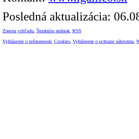
Posledná aktualizácia: 06.
Zmena vzhľadu
,
Štruktúra stránok
,
RSS
Vyhlásenie o prístupnosti
,
Cookies
,
Vyhlásenie o ochrane súkromia
,
W