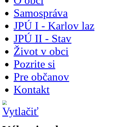
O obci
Samospráva
JPÚ I - Karlov laz
JPÚ II - Stav
Život v obci
Pozrite si
Pre občanov
Kontakt