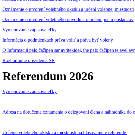
Oznámenie o utvorení volebného okrsku a určení volebnej miestnosti
Oznámenie o utvorení volebného obvodu a o určení počtu poslancov
Vymenovanie zapisovateľky
Informácia o podmienkach práva voliť a práva byť volený
O Informaciji palo čačipen sar avritekidel, the palo čačipen te avel av
Rozhodnutie prezidenta SR
Referendum 2026
Vymenovanie zapisovateľky
Adresa na doručenie oznámenia o delegovaní člena a náhradníka do o
Určenie volebného okrsku a miestnosti na hlasovanie v referende