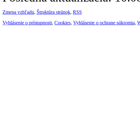
Zmena vzhľadu
,
Štruktúra stránok
,
RSS
Vyhlásenie o prístupnosti
,
Cookies
,
Vyhlásenie o ochrane súkromia
,
W