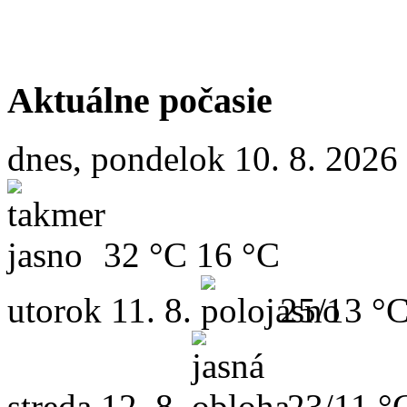
Aktuálne počasie
dnes, pondelok 10. 8. 2026
32 °C
16 °C
utorok
11. 8.
25/13 °
streda
12. 8.
23/11 °