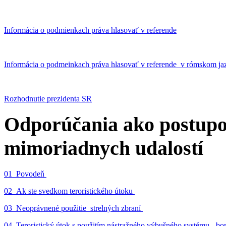
Informácia o podmienkach práva hlasovať v referende
Informácia o podmeinkach práva hlasovať v referende v rómskom ja
Rozhodnutie prezidenta SR
Odporúčania ako postupo
mimoriadnych udalostí
01_Povodeň
02_Ak ste svedkom teroristického útoku
03_Neoprávnené použitie strelných zbraní
04_Teroristický útok s použitím nástražného výbušného systému - 