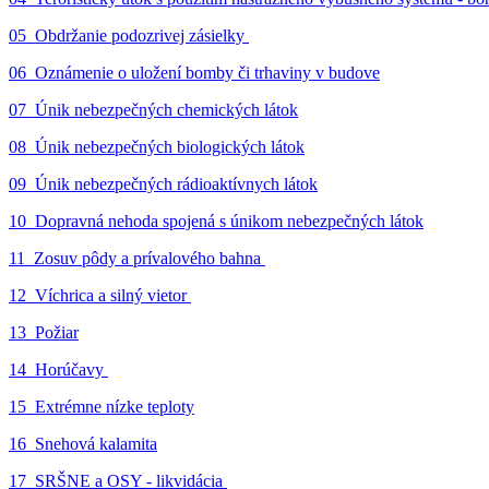
05_Obdržanie podozrivej zásielky
06_Oznámenie o uložení bomby či trhaviny v budove
07_Únik nebezpečných chemických látok
08_Únik nebezpečných biologických látok
09_Únik nebezpečných rádioaktívnych látok
10_Dopravná nehoda spojená s únikom nebezpečných látok
11_Zosuv pôdy a prívalového bahna
12_Víchrica a silný vietor
13_Požiar
14_Horúčavy
15_Extrémne nízke teploty
16_Snehová kalamita
17_SRŠNE a OSY - likvidácia