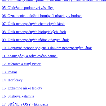
05_Obdržanie podozrivej zásielky
06_Oznámenie o uložení bomby či trhaviny v budove
07_Únik nebezpečných chemických látok
08_Únik nebezpečných biologických látok
09_Únik nebezpečných rádioaktívnych látok
10_Dopravná nehoda spojená s únikom nebezpečných látok
11_Zosuv pôdy a prívalového bahna
12_Víchrica a silný vietor
13_Požiar
14_Horúčavy
15_Extrémne nízke teploty
16_Snehová kalamita
17_SRŠNE a OSY - likvidácia