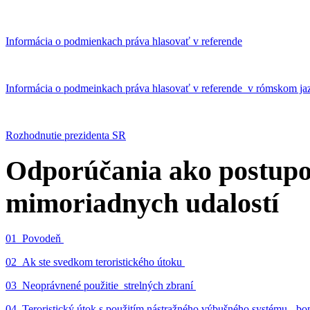
Informácia o podmienkach práva hlasovať v referende
Informácia o podmeinkach práva hlasovať v referende v rómskom ja
Rozhodnutie prezidenta SR
Odporúčania ako postupo
mimoriadnych udalostí
01_Povodeň
02_Ak ste svedkom teroristického útoku
03_Neoprávnené použitie strelných zbraní
04_Teroristický útok s použitím nástražného výbušného systému - 