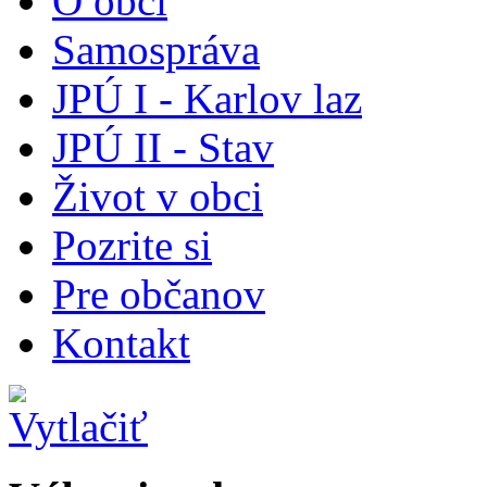
O obci
Samospráva
JPÚ I - Karlov laz
JPÚ II - Stav
Život v obci
Pozrite si
Pre občanov
Kontakt