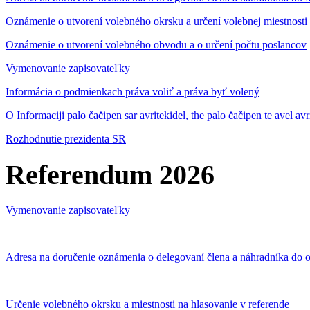
Oznámenie o utvorení volebného okrsku a určení volebnej miestnosti
Oznámenie o utvorení volebného obvodu a o určení počtu poslancov
Vymenovanie zapisovateľky
Informácia o podmienkach práva voliť a práva byť volený
O Informaciji palo čačipen sar avritekidel, the palo čačipen te avel av
Rozhodnutie prezidenta SR
Referendum 2026
Vymenovanie zapisovateľky
Adresa na doručenie oznámenia o delegovaní člena a náhradníka do o
Určenie volebného okrsku a miestnosti na hlasovanie v referende