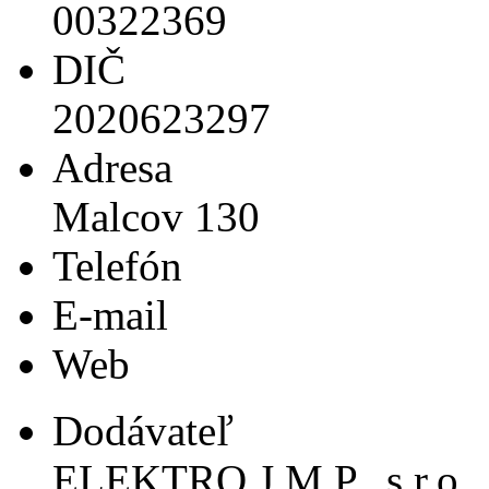
00322369
DIČ
2020623297
Adresa
Malcov 130
Telefón
E-mail
Web
Dodávateľ
ELEKTRO J.M.P., s.r.o.,