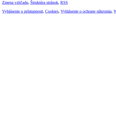
Zmena vzhľadu
,
Štruktúra stránok
,
RSS
Vyhlásenie o prístupnosti
,
Cookies
,
Vyhlásenie o ochrane súkromia
,
W