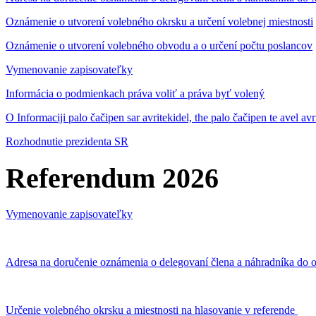
Oznámenie o utvorení volebného okrsku a určení volebnej miestnosti
Oznámenie o utvorení volebného obvodu a o určení počtu poslancov
Vymenovanie zapisovateľky
Informácia o podmienkach práva voliť a práva byť volený
O Informaciji palo čačipen sar avritekidel, the palo čačipen te avel av
Rozhodnutie prezidenta SR
Referendum 2026
Vymenovanie zapisovateľky
Adresa na doručenie oznámenia o delegovaní člena a náhradníka do o
Určenie volebného okrsku a miestnosti na hlasovanie v referende