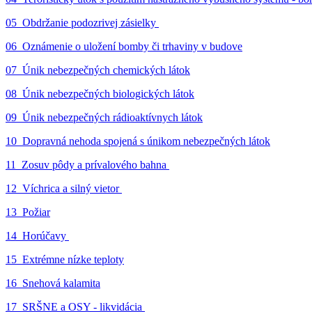
05_Obdržanie podozrivej zásielky
06_Oznámenie o uložení bomby či trhaviny v budove
07_Únik nebezpečných chemických látok
08_Únik nebezpečných biologických látok
09_Únik nebezpečných rádioaktívnych látok
10_Dopravná nehoda spojená s únikom nebezpečných látok
11_Zosuv pôdy a prívalového bahna
12_Víchrica a silný vietor
13_Požiar
14_Horúčavy
15_Extrémne nízke teploty
16_Snehová kalamita
17_SRŠNE a OSY - likvidácia