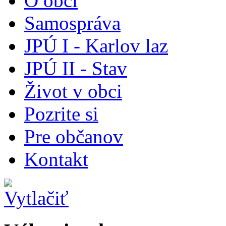
O obci
Samospráva
JPÚ I - Karlov laz
JPÚ II - Stav
Život v obci
Pozrite si
Pre občanov
Kontakt