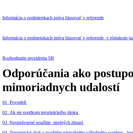
Informácia o podmienkach práva hlasovať v referende
Informácia o podmeinkach práva hlasovať v referende v rómskom ja
Rozhodnutie prezidenta SR
Odporúčania ako postupo
mimoriadnych udalostí
01_Povodeň
02_Ak ste svedkom teroristického útoku
03_Neoprávnené použitie strelných zbraní
04_Teroristický útok s použitím nástražného výbušného systému - 