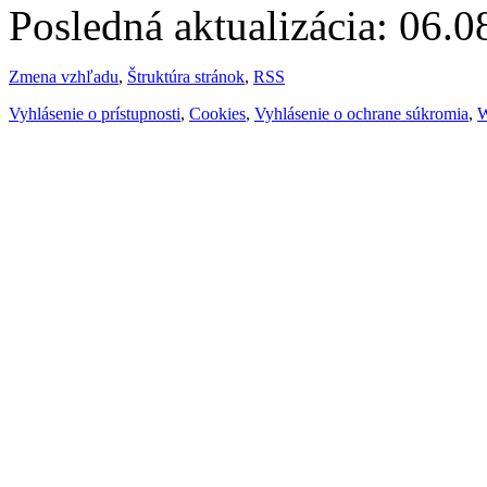
Posledná aktualizácia: 06.
Zmena vzhľadu
,
Štruktúra stránok
,
RSS
Vyhlásenie o prístupnosti
,
Cookies
,
Vyhlásenie o ochrane súkromia
,
W