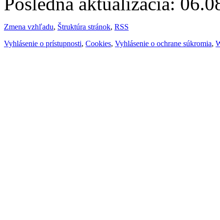
Posledná aktualizácia: 06.
Zmena vzhľadu
,
Štruktúra stránok
,
RSS
Vyhlásenie o prístupnosti
,
Cookies
,
Vyhlásenie o ochrane súkromia
,
W