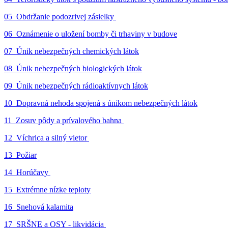
05_Obdržanie podozrivej zásielky
06_Oznámenie o uložení bomby či trhaviny v budove
07_Únik nebezpečných chemických látok
08_Únik nebezpečných biologických látok
09_Únik nebezpečných rádioaktívnych látok
10_Dopravná nehoda spojená s únikom nebezpečných látok
11_Zosuv pôdy a prívalového bahna
12_Víchrica a silný vietor
13_Požiar
14_Horúčavy
15_Extrémne nízke teploty
16_Snehová kalamita
17_SRŠNE a OSY - likvidácia