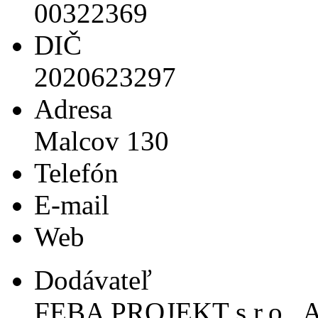
00322369
DIČ
2020623297
Adresa
Malcov 130
Telefón
E-mail
Web
Dodávateľ
FEBA PROJEKT s.r.o., A