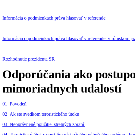
Informácia o podmienkach práva hlasovať v referende
Informácia o podmeinkach práva hlasovať v referende v rómskom ja
Rozhodnutie prezidenta SR
Odporúčania ako postupo
mimoriadnych udalostí
01_Povodeň
02_Ak ste svedkom teroristického útoku
03_Neoprávnené použitie strelných zbraní
04_Teroristický útok s použitím nástražného výbušného systému - 