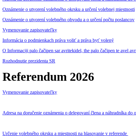
Oznámenie o utvorení volebného okrsku a určení volebnej miestnosti
Oznámenie o utvorení volebného obvodu a o určení počtu poslancov
Vymenovanie zapisovateľky
Informácia o podmienkach práva voliť a práva byť volený
O Informaciji palo čačipen sar avritekidel, the palo čačipen te avel av
Rozhodnutie prezidenta SR
Referendum 2026
Vymenovanie zapisovateľky
Adresa na doručenie oznámenia o delegovaní člena a náhradníka do o
Určenie volebného okrsku a miestnosti na hlasovanie v referende