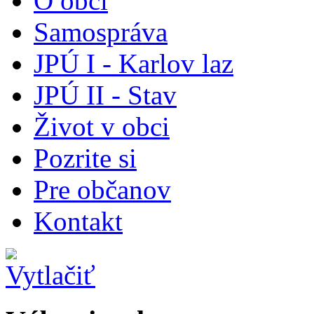
O obci
Samospráva
JPÚ I - Karlov laz
JPÚ II - Stav
Život v obci
Pozrite si
Pre občanov
Kontakt