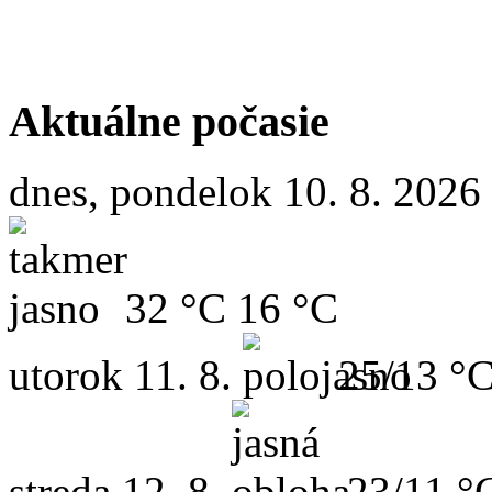
Aktuálne počasie
dnes, pondelok 10. 8. 2026
32 °C
16 °C
utorok
11. 8.
25/13 °
streda
12. 8.
23/11 °