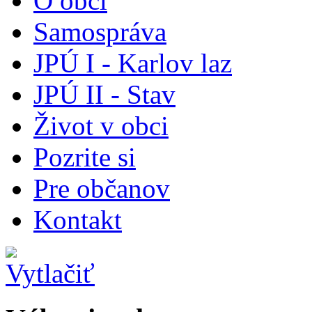
O obci
Samospráva
JPÚ I - Karlov laz
JPÚ II - Stav
Život v obci
Pozrite si
Pre občanov
Kontakt