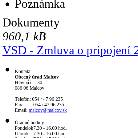
Poznámka
Dokumenty
960,1 kB
VSD - Zmluva o pripojení 
Kontakt
Obecný úrad Malcov
Hlavná č. 130
086 06 Malcov
Telefón: 054 / 47 96 235
Fax: 054 / 47 96 235
Email:
malcov@malcov.sk
Úradné hodiny
Pondelok
7.30 - 16.00 hod.
Utorok
7.30 - 16.00 hod.