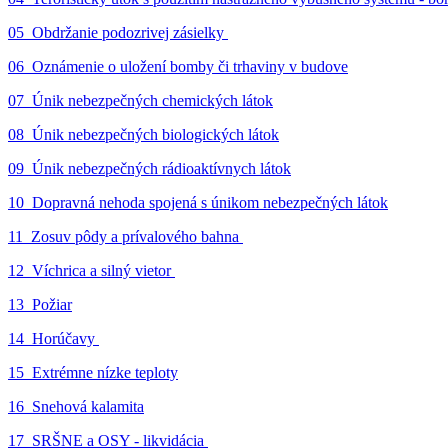
05_Obdržanie podozrivej zásielky
06_Oznámenie o uložení bomby či trhaviny v budove
07_Únik nebezpečných chemických látok
08_Únik nebezpečných biologických látok
09_Únik nebezpečných rádioaktívnych látok
10_Dopravná nehoda spojená s únikom nebezpečných látok
11_Zosuv pôdy a prívalového bahna
12_Víchrica a silný vietor
13_Požiar
14_Horúčavy
15_Extrémne nízke teploty
16_Snehová kalamita
17_SRŠNE a OSY - likvidácia