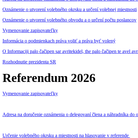
Oznámenie o utvorení volebného okrsku a určení volebnej miestnosti
Oznámenie o utvorení volebného obvodu a o určení počtu poslancov
Vymenovanie zapisovateľky
Informácia o podmienkach práva voliť a práva byť volený
O Informaciji palo čačipen sar avritekidel, the palo čačipen te avel av
Rozhodnutie prezidenta SR
Referendum 2026
Vymenovanie zapisovateľky
Adresa na doručenie oznámenia o delegovaní člena a náhradníka do o
Určenie volebného okrsku a miestnosti na hlasovanie v referende