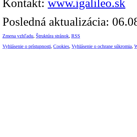
Kontakt:
www.igalileo.sk
Posledná aktualizácia: 06.
Zmena vzhľadu
,
Štruktúra stránok
,
RSS
Vyhlásenie o prístupnosti
,
Cookies
,
Vyhlásenie o ochrane súkromia
,
W