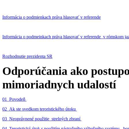
Informácia o podmienkach práva hlasovať v referende
Informácia o podmeinkach práva hlasovať v referende v rómskom ja
Rozhodnutie prezidenta SR
Odporúčania ako postupo
mimoriadnych udalostí
01_Povodeň
02_Ak ste svedkom teroristického útoku
03_Neoprávnené použitie strelných zbraní
04_Teroristický útok s použitím nástražného výbušného systému - 