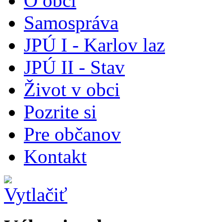
O obci
Samospráva
JPÚ I - Karlov laz
JPÚ II - Stav
Život v obci
Pozrite si
Pre občanov
Kontakt