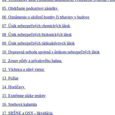
05_Obdržanie podozrivej zásielky
06_Oznámenie o uložení bomby či trhaviny v budove
07_Únik nebezpečných chemických látok
08_Únik nebezpečných biologických látok
09_Únik nebezpečných rádioaktívnych látok
10_Dopravná nehoda spojená s únikom nebezpečných látok
11_Zosuv pôdy a prívalového bahna
12_Víchrica a silný vietor
13_Požiar
14_Horúčavy
15_Extrémne nízke teploty
16_Snehová kalamita
17_SRŠNE a OSY - likvidácia