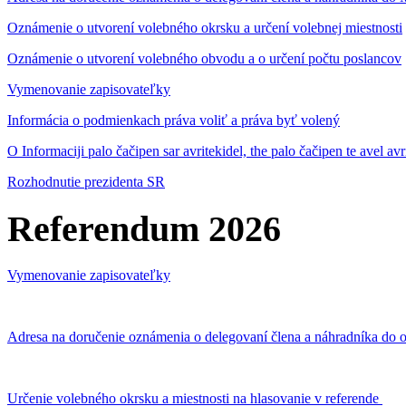
Oznámenie o utvorení volebného okrsku a určení volebnej miestnosti
Oznámenie o utvorení volebného obvodu a o určení počtu poslancov
Vymenovanie zapisovateľky
Informácia o podmienkach práva voliť a práva byť volený
O Informaciji palo čačipen sar avritekidel, the palo čačipen te avel av
Rozhodnutie prezidenta SR
Referendum 2026
Vymenovanie zapisovateľky
Adresa na doručenie oznámenia o delegovaní člena a náhradníka do o
Určenie volebného okrsku a miestnosti na hlasovanie v referende