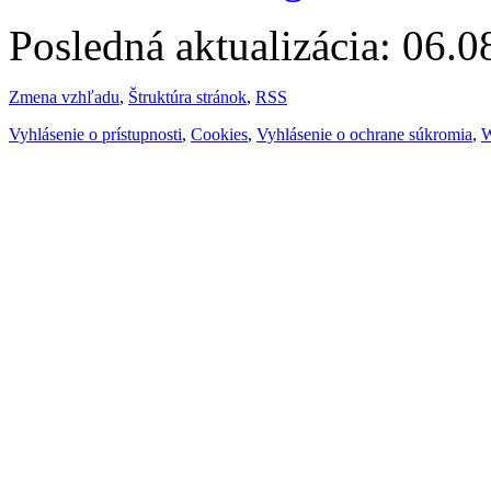
Posledná aktualizácia: 06.
Zmena vzhľadu
,
Štruktúra stránok
,
RSS
Vyhlásenie o prístupnosti
,
Cookies
,
Vyhlásenie o ochrane súkromia
,
W