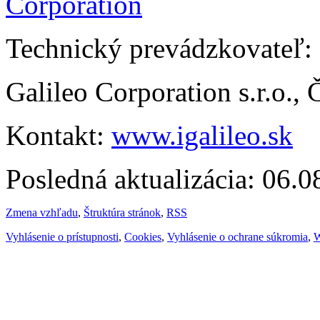
Technický prevádzkovateľ:
Galileo Corporation s.r.o.,
Kontakt:
www.igalileo.sk
Posledná aktualizácia: 06.
Zmena vzhľadu
,
Štruktúra stránok
,
RSS
Vyhlásenie o prístupnosti
,
Cookies
,
Vyhlásenie o ochrane súkromia
,
W