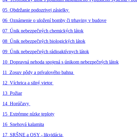
05_Obdržanie podozrivej zásielky
06_Oznámenie o uložení bomby či trhaviny v budove
07_Únik nebezpečných chemických látok
08_Únik nebezpečných biologických látok
09_Únik nebezpečných rádioaktívnych látok
10_Dopravná nehoda spojená s únikom nebezpečných látok
11_Zosuv pôdy a prívalového bahna
12_Víchrica a silný vietor
13_Požiar
14_Horúčavy
15_Extrémne nízke teploty
16_Snehová kalamita
17_SRŠNE a OSY - likvidácia