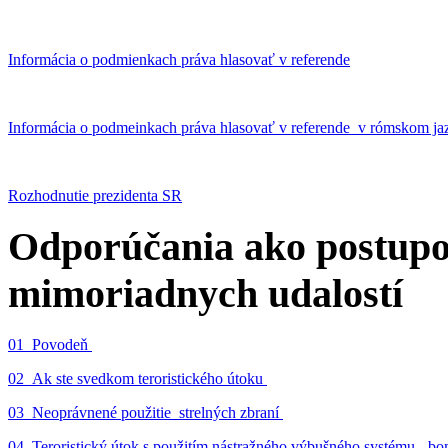
Informácia o podmienkach práva hlasovať v referende
Informácia o podmeinkach práva hlasovať v referende v rómskom ja
Rozhodnutie prezidenta SR
Odporúčania ako postupo
mimoriadnych udalostí
01_Povodeň
02_Ak ste svedkom teroristického útoku
03_Neoprávnené použitie strelných zbraní
04_Teroristický útok s použitím nástražného výbušného systému - 