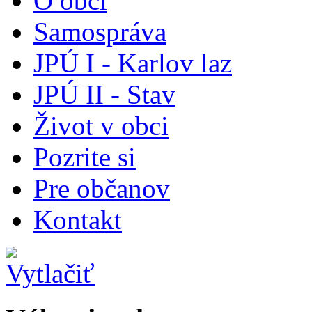
O obci
Samospráva
JPÚ I - Karlov laz
JPÚ II - Stav
Život v obci
Pozrite si
Pre občanov
Kontakt