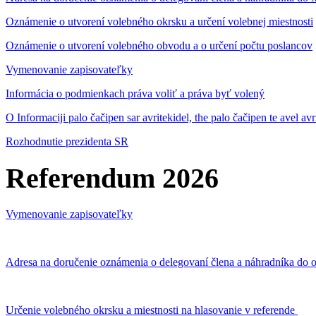
Oznámenie o utvorení volebného okrsku a určení volebnej miestnosti
Oznámenie o utvorení volebného obvodu a o určení počtu poslancov
Vymenovanie zapisovateľky
Informácia o podmienkach práva voliť a práva byť volený
O Informaciji palo čačipen sar avritekidel, the palo čačipen te avel av
Rozhodnutie prezidenta SR
Referendum 2026
Vymenovanie zapisovateľky
Adresa na doručenie oznámenia o delegovaní člena a náhradníka do o
Určenie volebného okrsku a miestnosti na hlasovanie v referende