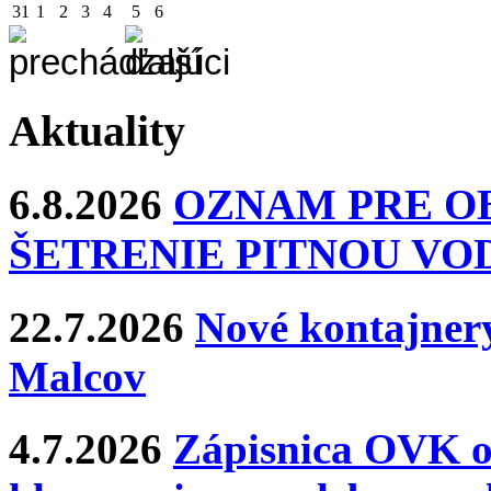
31
1
2
3
4
5
6
Aktuality
6.8.2026
OZNAM PRE O
ŠETRENIE PITNOU VO
22.7.2026
Nové kontajnery
Malcov
4.7.2026
Zápisnica OVK o