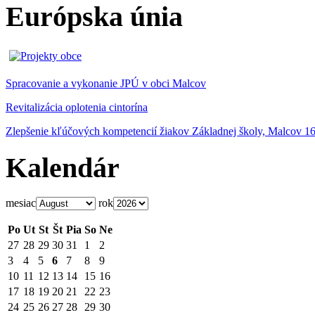
Európska únia
Spracovanie a vykonanie JPÚ v obci Malcov
Revitalizácia oplotenia cintorína
Zlepšenie kľúčových kompetencií žiakov Základnej školy, Malcov 1
Kalendár
mesiac
rok
Po
Ut
St
Št
Pia
So
Ne
27
28
29
30
31
1
2
3
4
5
6
7
8
9
10
11
12
13
14
15
16
17
18
19
20
21
22
23
24
25
26
27
28
29
30