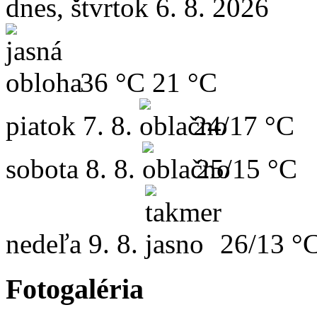
dnes, štvrtok 6. 8. 2026
36 °C
21 °C
piatok
7. 8.
24/17 °C
sobota
8. 8.
25/15 °C
nedeľa
9. 8.
26/13 °
Fotogaléria