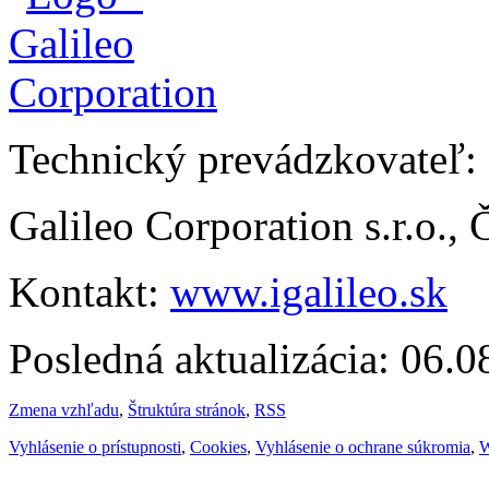
Technický prevádzkovateľ:
Galileo Corporation s.r.o.,
Kontakt:
www.igalileo.sk
Posledná aktualizácia: 06.
Zmena vzhľadu
,
Štruktúra stránok
,
RSS
Vyhlásenie o prístupnosti
,
Cookies
,
Vyhlásenie o ochrane súkromia
,
W