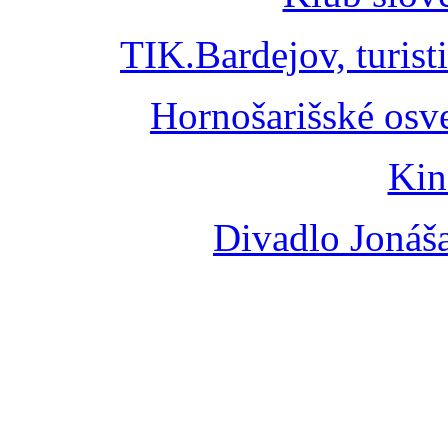
TIK.Bardejov, turist
Hornošarišské osv
Kin
Divadlo Jonáš