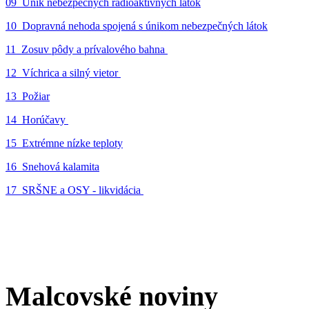
09_Únik nebezpečných rádioaktívnych látok
10_Dopravná nehoda spojená s únikom nebezpečných látok
11_Zosuv pôdy a prívalového bahna
12_Víchrica a silný vietor
13_Požiar
14_Horúčavy
15_Extrémne nízke teploty
16_Snehová kalamita
17_SRŠNE a OSY - likvidácia
Malcovské noviny