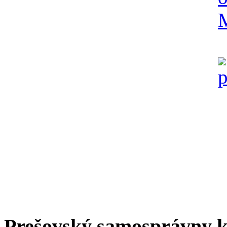
Prešovský samosprávny k