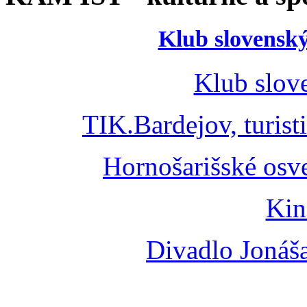
Klub slovenský
Klub slov
TIK.Bardejov, turist
Hornošarišské osv
Kin
Divadlo Jonáš