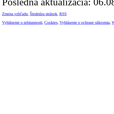
Posledná aktualizácia: 06.
Zmena vzhľadu
,
Štruktúra stránok
,
RSS
Vyhlásenie o prístupnosti
,
Cookies
,
Vyhlásenie o ochrane súkromia
,
W