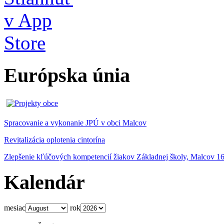
Európska únia
Spracovanie a vykonanie JPÚ v obci Malcov
Revitalizácia oplotenia cintorína
Zlepšenie kľúčových kompetencií žiakov Základnej školy, Malcov 1
Kalendár
mesiac
rok