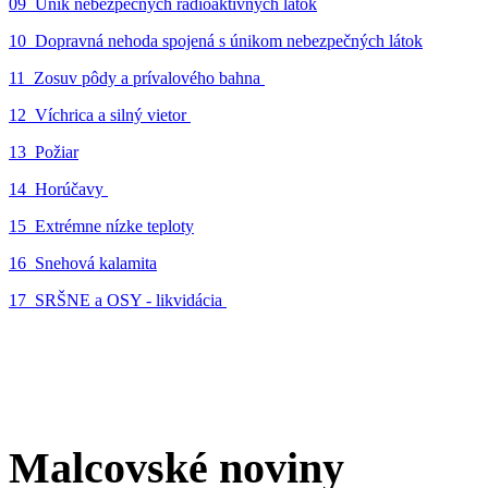
09_Únik nebezpečných rádioaktívnych látok
10_Dopravná nehoda spojená s únikom nebezpečných látok
11_Zosuv pôdy a prívalového bahna
12_Víchrica a silný vietor
13_Požiar
14_Horúčavy
15_Extrémne nízke teploty
16_Snehová kalamita
17_SRŠNE a OSY - likvidácia
Malcovské noviny