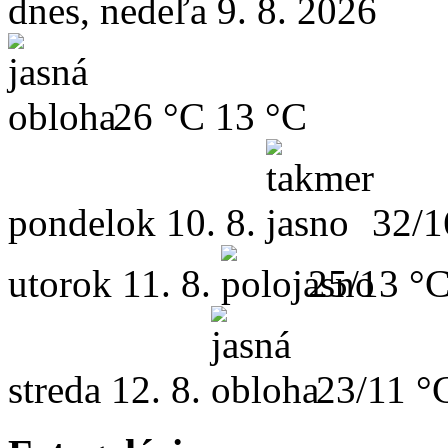
dnes, nedeľa 9. 8. 2026
26 °C
13 °C
pondelok
10. 8.
32/1
utorok
11. 8.
25/13 °
streda
12. 8.
23/11 °