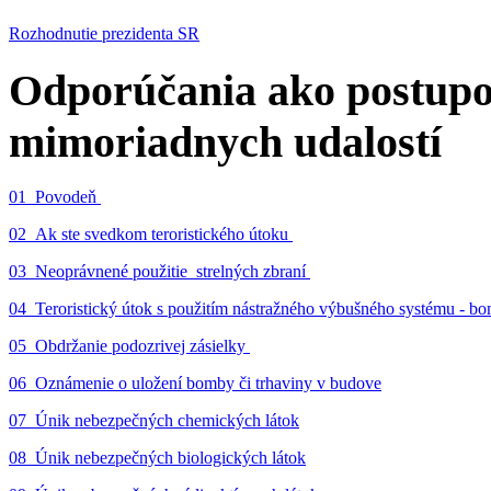
Rozhodnutie prezidenta SR
Odporúčania ako postupo
mimoriadnych udalostí
01_Povodeň
02_Ak ste svedkom teroristického útoku
03_Neoprávnené použitie strelných zbraní
04_Teroristický útok s použitím nástražného výbušného systému - 
05_Obdržanie podozrivej zásielky
06_Oznámenie o uložení bomby či trhaviny v budove
07_Únik nebezpečných chemických látok
08_Únik nebezpečných biologických látok