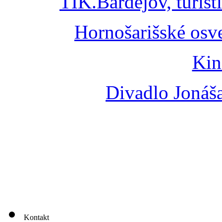
TIK.Bardejov, turist
Hornošarišské osv
Kin
Divadlo Jonáš
Kontakt