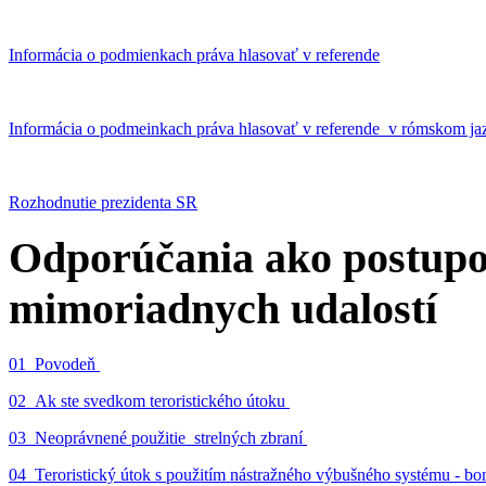
Informácia o podmienkach práva hlasovať v referende
Informácia o podmeinkach práva hlasovať v referende v rómskom ja
Rozhodnutie prezidenta SR
Odporúčania ako postupo
mimoriadnych udalostí
01_Povodeň
02_Ak ste svedkom teroristického útoku
03_Neoprávnené použitie strelných zbraní
04_Teroristický útok s použitím nástražného výbušného systému - 