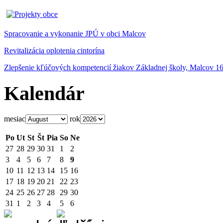
Spracovanie a vykonanie JPÚ v obci Malcov
Revitalizácia oplotenia cintorína
Zlepšenie kľúčových kompetencií žiakov Základnej školy, Malcov 1
Kalendár
mesiac
rok
Po
Ut
St
Št
Pia
So
Ne
27
28
29
30
31
1
2
3
4
5
6
7
8
9
10
11
12
13
14
15
16
17
18
19
20
21
22
23
24
25
26
27
28
29
30
31
1
2
3
4
5
6