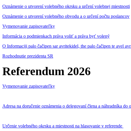
Oznámenie o utvorení volebného okrsku a určení volebnej miestnosti
Oznámenie o utvorení volebného obvodu a o určení počtu poslancov
Vymenovanie zapisovateľky
Informácia o podmienkach práva voliť a práva byť volený
O Informaciji palo čačipen sar avritekidel, the palo čačipen te avel av
Rozhodnutie prezidenta SR
Referendum 2026
Vymenovanie zapisovateľky
Adresa na doručenie oznámenia o delegovaní člena a náhradníka do o
Určenie volebného okrsku a miestnosti na hlasovanie v referende