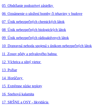
05_Obdržanie podozrivej zásielky
06_Oznámenie o uložení bomby či trhaviny v budove
07_Únik nebezpečných chemických látok
08_Únik nebezpečných biologických látok
09_Únik nebezpečných rádioaktívnych látok
10_Dopravná nehoda spojená s únikom nebezpečných látok
11_Zosuv pôdy a prívalového bahna
12_Víchrica a silný vietor
13_Požiar
14_Horúčavy
15_Extrémne nízke teploty
16_Snehová kalamita
17_SRŠNE a OSY - likvidácia