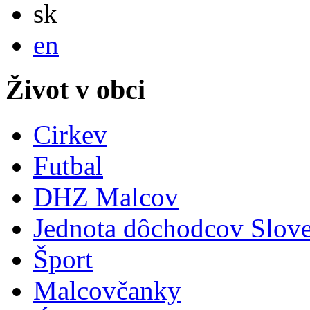
Slovensky
sk
English
en
Život v obci
Cirkev
Futbal
DHZ Malcov
Jednota dôchodcov Slov
Šport
Malcovčanky