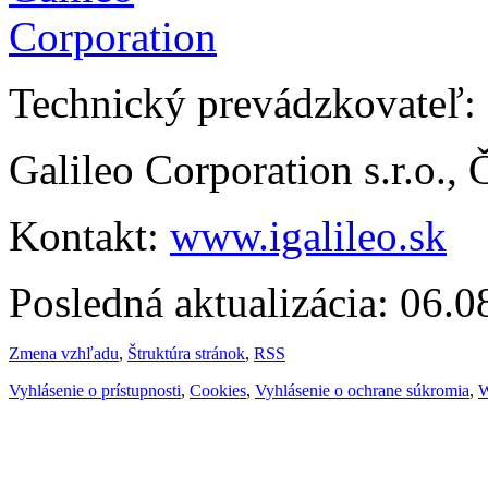
Technický prevádzkovateľ:
Galileo Corporation s.r.o.,
Kontakt:
www.igalileo.sk
Posledná aktualizácia: 06.
Zmena vzhľadu
,
Štruktúra stránok
,
RSS
Vyhlásenie o prístupnosti
,
Cookies
,
Vyhlásenie o ochrane súkromia
,
W