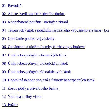
01_Povodeň
02_Ak ste svedkom teroristického útoku
03_Neoprávnené použitie strelných zbraní
04_Teroristický útok s použitím nástražného výbušného systému - 
05_Obdržanie podozrivej zásielky
06_Oznámenie o uložení bomby či trhaviny v budove
07_Únik nebezpečných chemických látok
08_Únik nebezpečných biologických látok
09_Únik nebezpečných rádioaktívnych látok
10_Dopravná nehoda spojená s únikom nebezpečných látok
11_Zosuv pôdy a prívalového bahna
12_Víchrica a silný vietor
13_Požiar