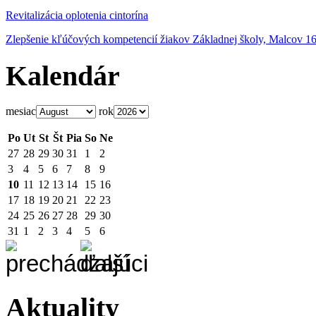
Revitalizácia oplotenia cintorína
Zlepšenie kľúčových kompetencií žiakov Základnej školy, Malcov 1
Kalendár
mesiac
rok
Po
Ut
St
Št
Pia
So
Ne
27
28
29
30
31
1
2
3
4
5
6
7
8
9
10
11
12
13
14
15
16
17
18
19
20
21
22
23
24
25
26
27
28
29
30
31
1
2
3
4
5
6
Aktuality