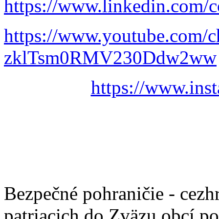
https://www.linkedin.com/c
https://www.youtube.com/
zklTsm0RMV230Ddw2ww
https://www.ins
Bezpečné pohraničie - cezh
patriacich do Zväzu obcí p