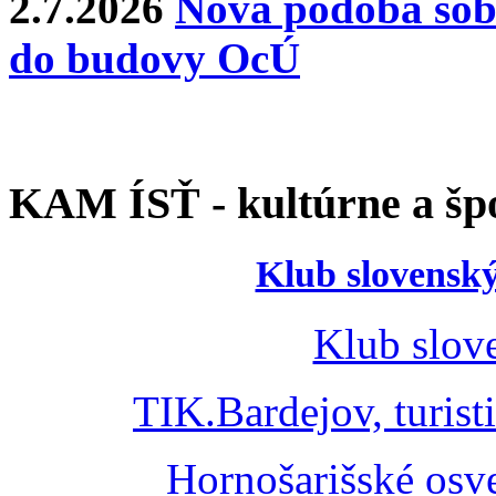
2.7.2026
Nová podoba sobá
do budovy OcÚ
KAM ÍSŤ - kultúrne a špo
Klub slovenský
Klub slov
TIK.Bardejov, turist
Hornošarišské osv