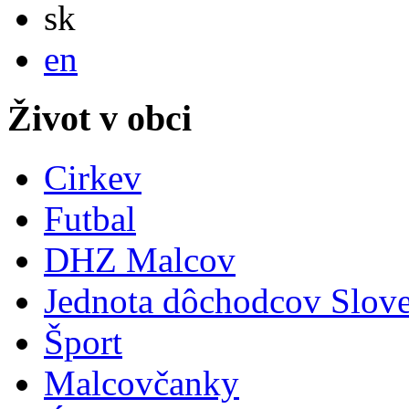
Slovensky
sk
English
en
Život v obci
Cirkev
Futbal
DHZ Malcov
Jednota dôchodcov Slov
Šport
Malcovčanky