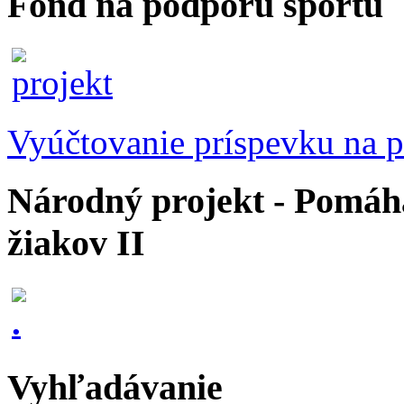
Fond na podporu športu
Vyúčtovanie príspevku na p
Národný projekt - Pomáhaj
žiakov II
Vyhľadávanie