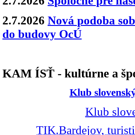
2.7.2026
Spoločne pre naše
2.7.2026
Nová podoba sobá
do budovy OcÚ
KAM ÍSŤ - kultúrne a špo
Klub slovenský
Klub slov
TIK.Bardejov, turist