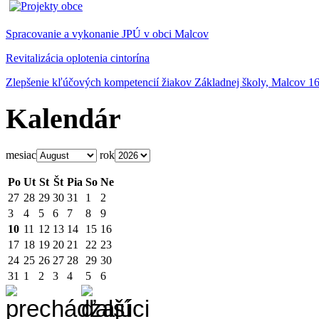
Spracovanie a vykonanie JPÚ v obci Malcov
Revitalizácia oplotenia cintorína
Zlepšenie kľúčových kompetencií žiakov Základnej školy, Malcov 1
Kalendár
mesiac
rok
Po
Ut
St
Št
Pia
So
Ne
27
28
29
30
31
1
2
3
4
5
6
7
8
9
10
11
12
13
14
15
16
17
18
19
20
21
22
23
24
25
26
27
28
29
30
31
1
2
3
4
5
6