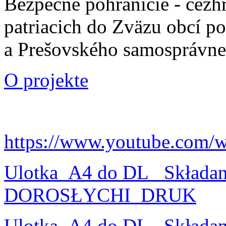
Bezpečné pohraničie - cezh
patriacich do Zväzu obcí p
a Prešovského samosprávne
O projekte
https://www.youtube.com/
Ulotka_A4 do DL_ Składa
DOROSŁYCHI_DRUK
Ulotka_A4 do DL_ Składa