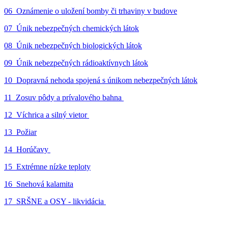
06_Oznámenie o uložení bomby či trhaviny v budove
07_Únik nebezpečných chemických látok
08_Únik nebezpečných biologických látok
09_Únik nebezpečných rádioaktívnych látok
10_Dopravná nehoda spojená s únikom nebezpečných látok
11_Zosuv pôdy a prívalového bahna
12_Víchrica a silný vietor
13_Požiar
14_Horúčavy
15_Extrémne nízke teploty
16_Snehová kalamita
17_SRŠNE a OSY - likvidácia