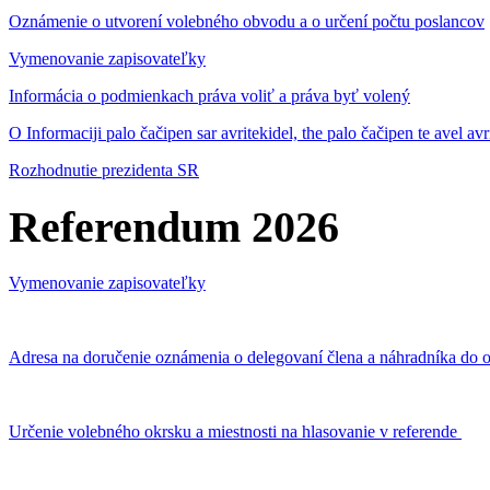
Oznámenie o utvorení volebného obvodu a o určení počtu poslancov
Vymenovanie zapisovateľky
Informácia o podmienkach práva voliť a práva byť volený
O Informaciji palo čačipen sar avritekidel, the palo čačipen te avel av
Rozhodnutie prezidenta SR
Referendum 2026
Vymenovanie zapisovateľky
Adresa na doručenie oznámenia o delegovaní člena a náhradníka do o
Určenie volebného okrsku a miestnosti na hlasovanie v referende