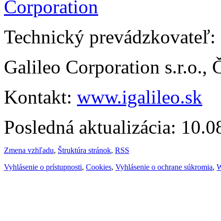
Technický prevádzkovateľ:
Galileo Corporation s.r.o.,
Kontakt:
www.igalileo.sk
Posledná aktualizácia: 10.
Zmena vzhľadu
,
Štruktúra stránok
,
RSS
Vyhlásenie o prístupnosti
,
Cookies
,
Vyhlásenie o ochrane súkromia
,
W