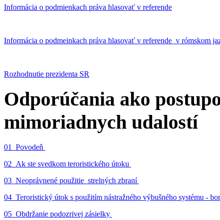
Informácia o podmienkach práva hlasovať v referende
Informácia o podmeinkach práva hlasovať v referende v rómskom ja
Rozhodnutie prezidenta SR
Odporúčania ako postupo
mimoriadnych udalostí
01_Povodeň
02_Ak ste svedkom teroristického útoku
03_Neoprávnené použitie strelných zbraní
04_Teroristický útok s použitím nástražného výbušného systému - 
05_Obdržanie podozrivej zásielky