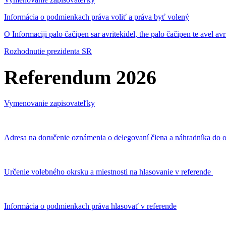
Informácia o podmienkach práva voliť a práva byť volený
O Informaciji palo čačipen sar avritekidel, the palo čačipen te avel av
Rozhodnutie prezidenta SR
Referendum 2026
Vymenovanie zapisovateľky
Adresa na doručenie oznámenia o delegovaní člena a náhradníka do o
Určenie volebného okrsku a miestnosti na hlasovanie v referende
Informácia o podmienkach práva hlasovať v referende