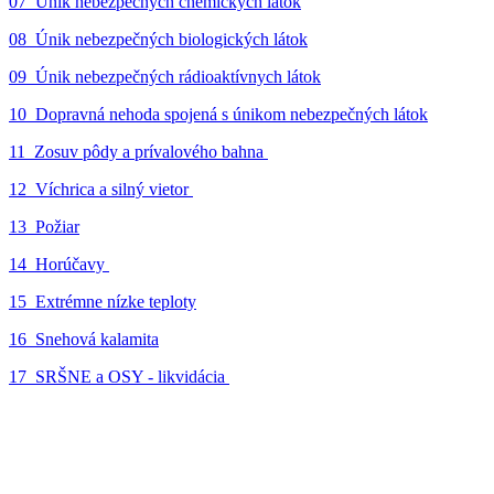
07_Únik nebezpečných chemických látok
08_Únik nebezpečných biologických látok
09_Únik nebezpečných rádioaktívnych látok
10_Dopravná nehoda spojená s únikom nebezpečných látok
11_Zosuv pôdy a prívalového bahna
12_Víchrica a silný vietor
13_Požiar
14_Horúčavy
15_Extrémne nízke teploty
16_Snehová kalamita
17_SRŠNE a OSY - likvidácia