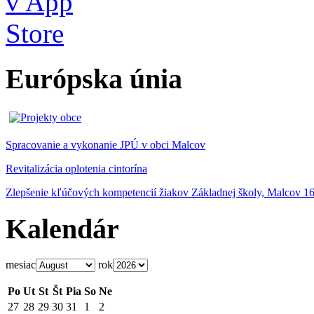
Európska únia
Spracovanie a vykonanie JPÚ v obci Malcov
Revitalizácia oplotenia cintorína
Zlepšenie kľúčových kompetencií žiakov Základnej školy, Malcov 1
Kalendár
mesiac
rok
Po
Ut
St
Št
Pia
So
Ne
27
28
29
30
31
1
2