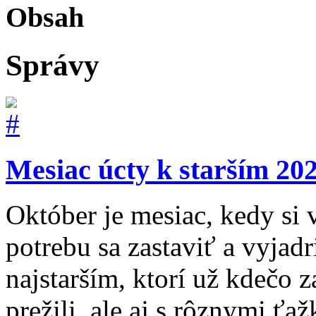
Obsah
Správy
Mesiac úcty k starším 20
Október je mesiac, kedy si
potrebu sa zastaviť a vyjadr
najstarším, ktorí už kdečo
prežili, ale aj s rôznymi ťa