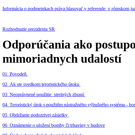
Informácia o podmeinkach práva hlasovať v referende v rómskom ja
Rozhodnutie prezidenta SR
Odporúčania ako postupo
mimoriadnych udalostí
01_Povodeň
02_Ak ste svedkom teroristického útoku
03_Neoprávnené použitie strelných zbraní
04_Teroristický útok s použitím nástražného výbušného systému - 
05_Obdržanie podozrivej zásielky
06_Oznámenie o uložení bomby či trhaviny v budove