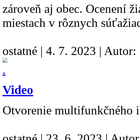
zároveň aj obec. Ocenení ži
miestach v rôznych súťažia
ostatné
|
4. 7. 2023
|
Autor:
Video
Otvorenie multifunkčného 
ostatné
|
23. 6. 2023
|
Autor