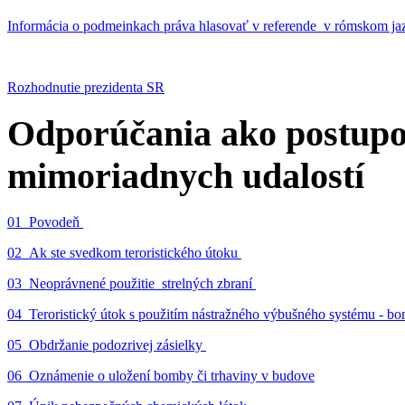
Informácia o podmeinkach práva hlasovať v referende v rómskom ja
Rozhodnutie prezidenta SR
Odporúčania ako postupo
mimoriadnych udalostí
01_Povodeň
02_Ak ste svedkom teroristického útoku
03_Neoprávnené použitie strelných zbraní
04_Teroristický útok s použitím nástražného výbušného systému - 
05_Obdržanie podozrivej zásielky
06_Oznámenie o uložení bomby či trhaviny v budove