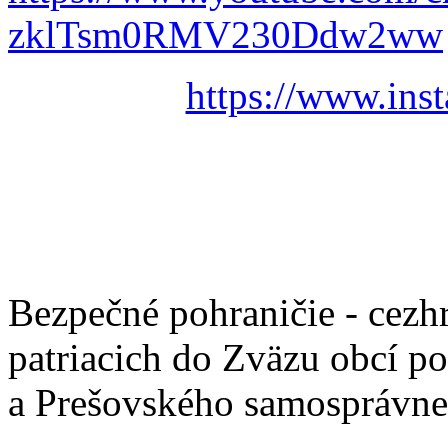
zklTsm0RMV230Ddw2ww
https://www.ins
Bezpečné pohraničie - cezh
patriacich do Zväzu obcí p
a Prešovského samosprávne