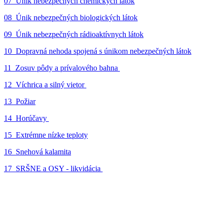
07_Únik nebezpečných chemických látok
08_Únik nebezpečných biologických látok
09_Únik nebezpečných rádioaktívnych látok
10_Dopravná nehoda spojená s únikom nebezpečných látok
11_Zosuv pôdy a prívalového bahna
12_Víchrica a silný vietor
13_Požiar
14_Horúčavy
15_Extrémne nízke teploty
16_Snehová kalamita
17_SRŠNE a OSY - likvidácia