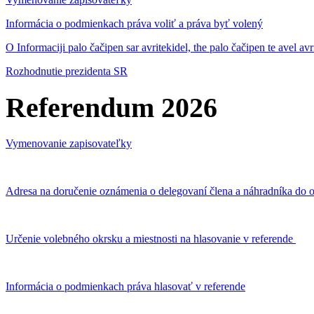
Informácia o podmienkach práva voliť a práva byť volený
O Informaciji palo čačipen sar avritekidel, the palo čačipen te avel av
Rozhodnutie prezidenta SR
Referendum 2026
Vymenovanie zapisovateľky
Adresa na doručenie oznámenia o delegovaní člena a náhradníka do o
Určenie volebného okrsku a miestnosti na hlasovanie v referende
Informácia o podmienkach práva hlasovať v referende