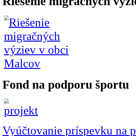
Riešenie migračných výzi
Fond na podporu športu
Vyúčtovanie príspevku na p