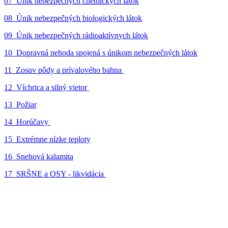
07_Únik nebezpečných chemických látok
08_Únik nebezpečných biologických látok
09_Únik nebezpečných rádioaktívnych látok
10_Dopravná nehoda spojená s únikom nebezpečných látok
11_Zosuv pôdy a prívalového bahna
12_Víchrica a silný vietor
13_Požiar
14_Horúčavy
15_Extrémne nízke teploty
16_Snehová kalamita
17_SRŠNE a OSY - likvidácia