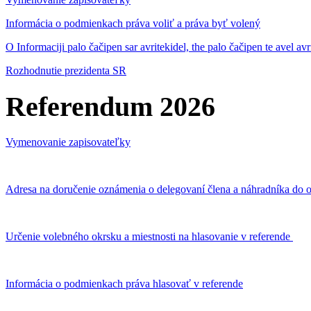
Informácia o podmienkach práva voliť a práva byť volený
O Informaciji palo čačipen sar avritekidel, the palo čačipen te avel av
Rozhodnutie prezidenta SR
Referendum 2026
Vymenovanie zapisovateľky
Adresa na doručenie oznámenia o delegovaní člena a náhradníka do o
Určenie volebného okrsku a miestnosti na hlasovanie v referende
Informácia o podmienkach práva hlasovať v referende