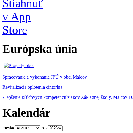
Európska únia
Spracovanie a vykonanie JPÚ v obci Malcov
Revitalizácia oplotenia cintorína
Zlepšenie kľúčových kompetencií žiakov Základnej školy, Malcov 1
Kalendár
mesiac
rok