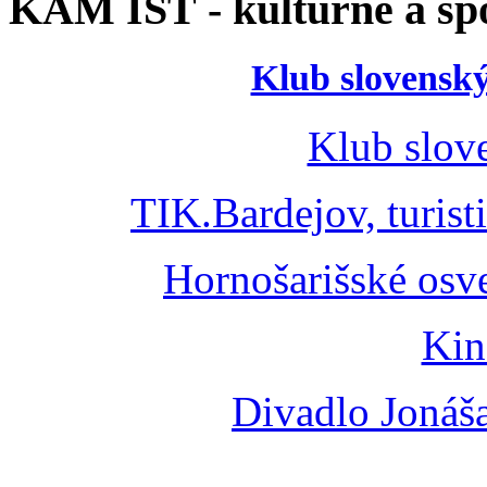
KAM ÍSŤ - kultúrne a špo
Klub slovenský
Klub slov
TIK.Bardejov, turist
Hornošarišské osv
Kin
Divadlo Jonáš