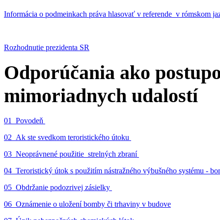
Informácia o podmeinkach práva hlasovať v referende v rómskom ja
Rozhodnutie prezidenta SR
Odporúčania ako postupo
mimoriadnych udalostí
01_Povodeň
02_Ak ste svedkom teroristického útoku
03_Neoprávnené použitie strelných zbraní
04_Teroristický útok s použitím nástražného výbušného systému - 
05_Obdržanie podozrivej zásielky
06_Oznámenie o uložení bomby či trhaviny v budove