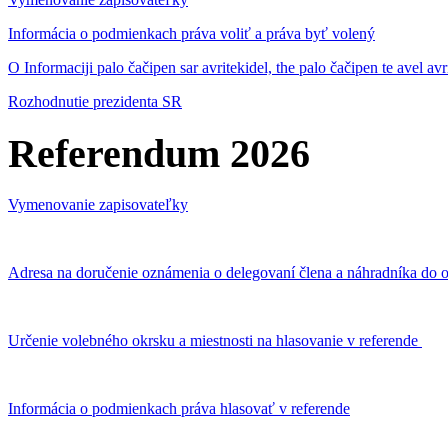
Informácia o podmienkach práva voliť a práva byť volený
O Informaciji palo čačipen sar avritekidel, the palo čačipen te avel av
Rozhodnutie prezidenta SR
Referendum 2026
Vymenovanie zapisovateľky
Adresa na doručenie oznámenia o delegovaní člena a náhradníka do o
Určenie volebného okrsku a miestnosti na hlasovanie v referende
Informácia o podmienkach práva hlasovať v referende