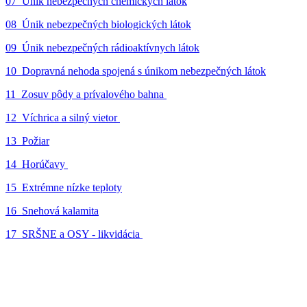
07_Únik nebezpečných chemických látok
08_Únik nebezpečných biologických látok
09_Únik nebezpečných rádioaktívnych látok
10_Dopravná nehoda spojená s únikom nebezpečných látok
11_Zosuv pôdy a prívalového bahna
12_Víchrica a silný vietor
13_Požiar
14_Horúčavy
15_Extrémne nízke teploty
16_Snehová kalamita
17_SRŠNE a OSY - likvidácia