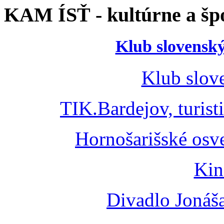
KAM ÍSŤ - kultúrne a špo
Klub slovenský
Klub slov
TIK.Bardejov, turist
Hornošarišské osv
Kin
Divadlo Jonáš