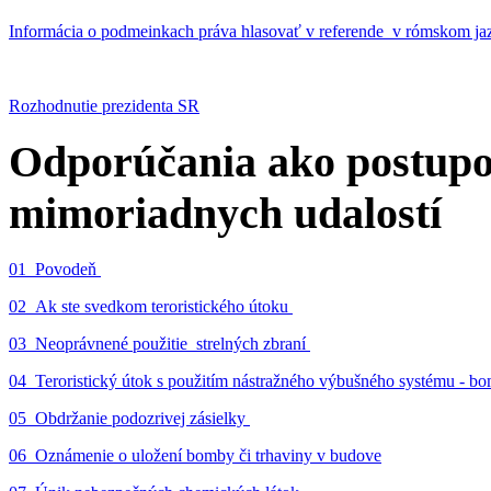
Informácia o podmeinkach práva hlasovať v referende v rómskom ja
Rozhodnutie prezidenta SR
Odporúčania ako postupo
mimoriadnych udalostí
01_Povodeň
02_Ak ste svedkom teroristického útoku
03_Neoprávnené použitie strelných zbraní
04_Teroristický útok s použitím nástražného výbušného systému - 
05_Obdržanie podozrivej zásielky
06_Oznámenie o uložení bomby či trhaviny v budove