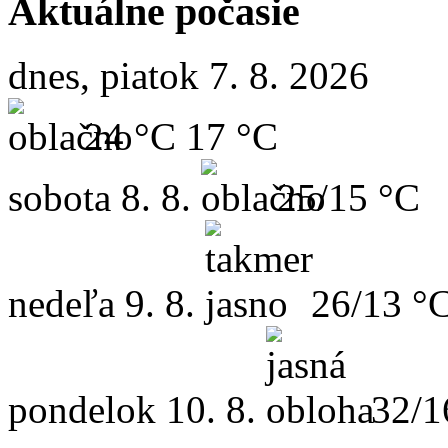
Aktuálne počasie
dnes, piatok 7. 8. 2026
24 °C
17 °C
sobota
8. 8.
25/15 °C
nedeľa
9. 8.
26/13 °
pondelok
10. 8.
32/1