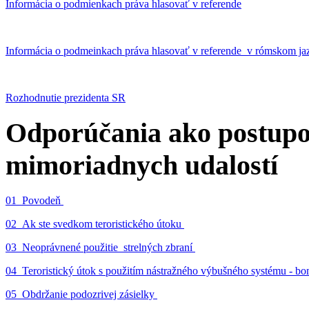
Informácia o podmienkach práva hlasovať v referende
Informácia o podmeinkach práva hlasovať v referende v rómskom ja
Rozhodnutie prezidenta SR
Odporúčania ako postupo
mimoriadnych udalostí
01_Povodeň
02_Ak ste svedkom teroristického útoku
03_Neoprávnené použitie strelných zbraní
04_Teroristický útok s použitím nástražného výbušného systému - 
05_Obdržanie podozrivej zásielky