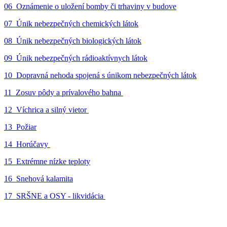
06_Oznámenie o uložení bomby či trhaviny v budove
07_Únik nebezpečných chemických látok
08_Únik nebezpečných biologických látok
09_Únik nebezpečných rádioaktívnych látok
10_Dopravná nehoda spojená s únikom nebezpečných látok
11_Zosuv pôdy a prívalového bahna
12_Víchrica a silný vietor
13_Požiar
14_Horúčavy
15_Extrémne nízke teploty
16_Snehová kalamita
17_SRŠNE a OSY - likvidácia