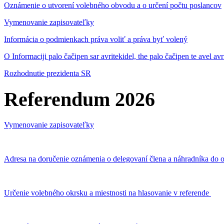
Oznámenie o utvorení volebného obvodu a o určení počtu poslancov
Vymenovanie zapisovateľky
Informácia o podmienkach práva voliť a práva byť volený
O Informaciji palo čačipen sar avritekidel, the palo čačipen te avel av
Rozhodnutie prezidenta SR
Referendum 2026
Vymenovanie zapisovateľky
Adresa na doručenie oznámenia o delegovaní člena a náhradníka do o
Určenie volebného okrsku a miestnosti na hlasovanie v referende