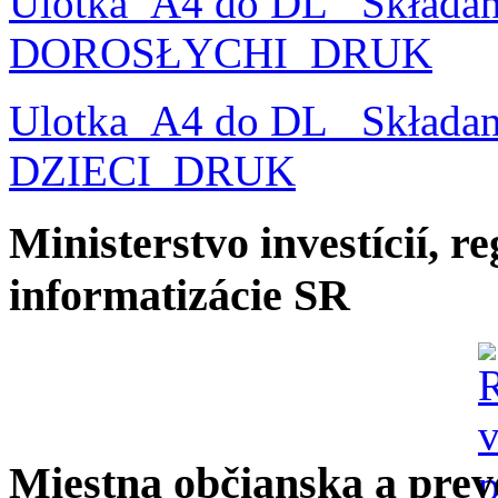
Ulotka_A4 do DL_ Składa
DOROSŁYCHI_DRUK
Ulotka_A4 do DL_ Składa
DZIECI_DRUK
Ministerstvo investícií, r
informatizácie SR
Miestna občianska a prev