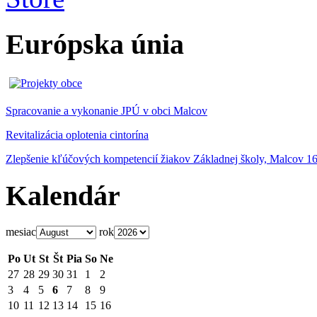
Európska únia
Spracovanie a vykonanie JPÚ v obci Malcov
Revitalizácia oplotenia cintorína
Zlepšenie kľúčových kompetencií žiakov Základnej školy, Malcov 1
Kalendár
mesiac
rok
Po
Ut
St
Št
Pia
So
Ne
27
28
29
30
31
1
2
3
4
5
6
7
8
9
10
11
12
13
14
15
16