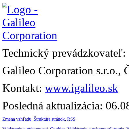
Technický prevádzkovateľ:
Galileo Corporation s.r.o.,
Kontakt:
www.igalileo.sk
Posledná aktualizácia: 06.
Zmena vzhľadu
,
Štruktúra stránok
,
RSS
Vyhlásenie o prístupnosti
,
Cookies
,
Vyhlásenie o ochrane súkromia
,
W