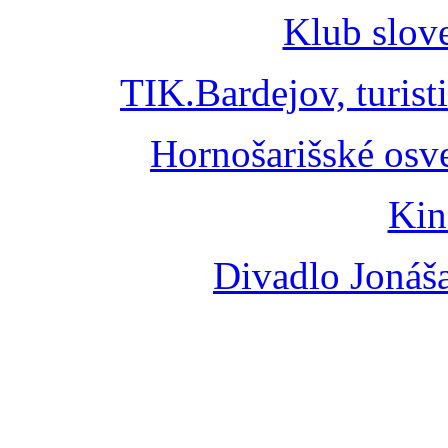
Klub slov
TIK.Bardejov, turist
Hornošarišské osv
Kin
Divadlo Jonáš