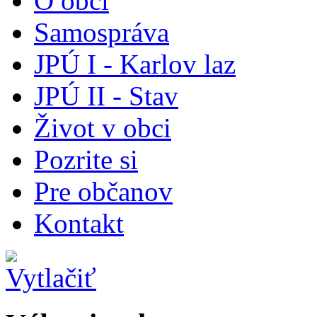
O obci
Samospráva
JPÚ I - Karlov laz
JPÚ II - Stav
Život v obci
Pozrite si
Pre občanov
Kontakt