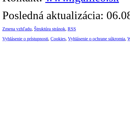
Posledná aktualizácia: 06.
Zmena vzhľadu
,
Štruktúra stránok
,
RSS
Vyhlásenie o prístupnosti
,
Cookies
,
Vyhlásenie o ochrane súkromia
,
W