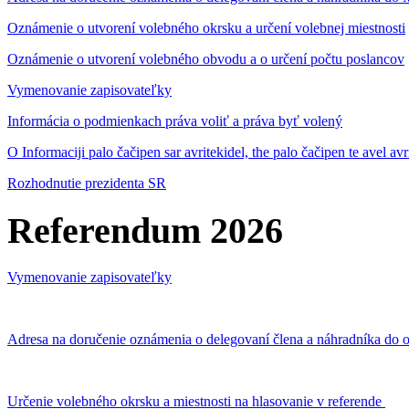
Oznámenie o utvorení volebného okrsku a určení volebnej miestnosti
Oznámenie o utvorení volebného obvodu a o určení počtu poslancov
Vymenovanie zapisovateľky
Informácia o podmienkach práva voliť a práva byť volený
O Informaciji palo čačipen sar avritekidel, the palo čačipen te avel av
Rozhodnutie prezidenta SR
Referendum 2026
Vymenovanie zapisovateľky
Adresa na doručenie oznámenia o delegovaní člena a náhradníka do o
Určenie volebného okrsku a miestnosti na hlasovanie v referende