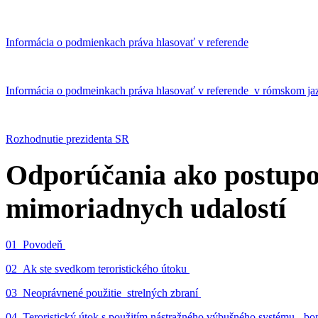
Informácia o podmienkach práva hlasovať v referende
Informácia o podmeinkach práva hlasovať v referende v rómskom ja
Rozhodnutie prezidenta SR
Odporúčania ako postupo
mimoriadnych udalostí
01_Povodeň
02_Ak ste svedkom teroristického útoku
03_Neoprávnené použitie strelných zbraní
04_Teroristický útok s použitím nástražného výbušného systému - 