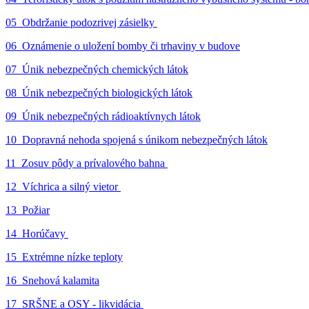
05_Obdržanie podozrivej zásielky
06_Oznámenie o uložení bomby či trhaviny v budove
07_Únik nebezpečných chemických látok
08_Únik nebezpečných biologických látok
09_Únik nebezpečných rádioaktívnych látok
10_Dopravná nehoda spojená s únikom nebezpečných látok
11_Zosuv pôdy a prívalového bahna
12_Víchrica a silný vietor
13_Požiar
14_Horúčavy
15_Extrémne nízke teploty
16_Snehová kalamita
17_SRŠNE a OSY - likvidácia