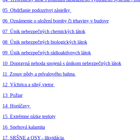
05_Obdržanie podozrivej zásielky
06_Oznámenie o uložení bomby či trhaviny v budove
07_Únik nebezpečných chemických látok
08_Únik nebezpečných biologických látok
09_Únik nebezpečných rádioaktívnych látok
10_Dopravná nehoda spojená s únikom nebezpečných látok
11_Zosuv pôdy a prívalového bahna
12_Víchrica a silný vietor
13_Požiar
14_Horúčavy
15_Extrémne nízke teploty
16_Snehová kalamita
17_SRŠNE a OSY - likvidácia