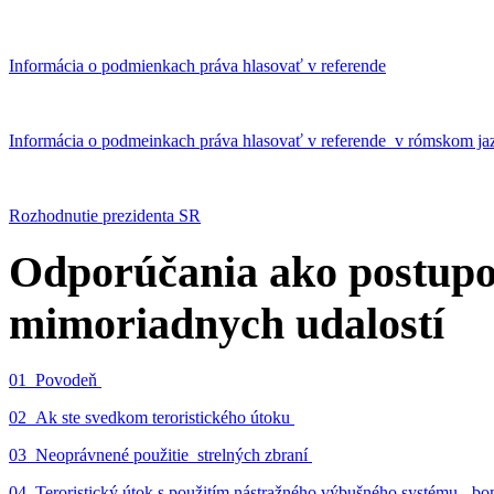
Informácia o podmienkach práva hlasovať v referende
Informácia o podmeinkach práva hlasovať v referende v rómskom ja
Rozhodnutie prezidenta SR
Odporúčania ako postupo
mimoriadnych udalostí
01_Povodeň
02_Ak ste svedkom teroristického útoku
03_Neoprávnené použitie strelných zbraní
04_Teroristický útok s použitím nástražného výbušného systému - 