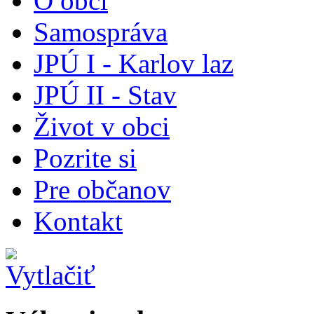
O obci
Samospráva
JPÚ I - Karlov laz
JPÚ II - Stav
Život v obci
Pozrite si
Pre občanov
Kontakt