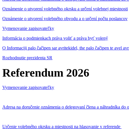
Oznámenie o utvorení volebného okrsku a určení volebnej miestnosti
Oznámenie o utvorení volebného obvodu a o určení počtu poslancov
Vymenovanie zapisovateľky
Informácia o podmienkach práva voliť a práva byť volený
O Informaciji palo čačipen sar avritekidel, the palo čačipen te avel av
Rozhodnutie prezidenta SR
Referendum 2026
Vymenovanie zapisovateľky
Adresa na doručenie oznámenia o delegovaní člena a náhradníka do o
Určenie volebného okrsku a miestnosti na hlasovanie v referende