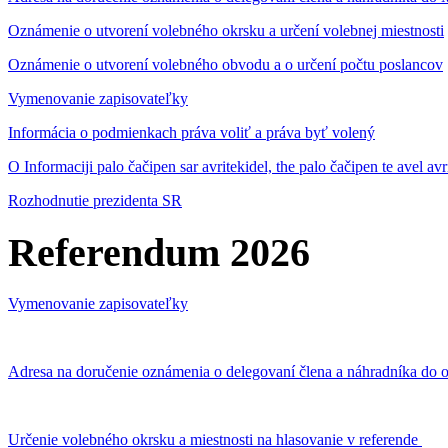
Oznámenie o utvorení volebného okrsku a určení volebnej miestnosti
Oznámenie o utvorení volebného obvodu a o určení počtu poslancov
Vymenovanie zapisovateľky
Informácia o podmienkach práva voliť a práva byť volený
O Informaciji palo čačipen sar avritekidel, the palo čačipen te avel av
Rozhodnutie prezidenta SR
Referendum 2026
Vymenovanie zapisovateľky
Adresa na doručenie oznámenia o delegovaní člena a náhradníka do o
Určenie volebného okrsku a miestnosti na hlasovanie v referende