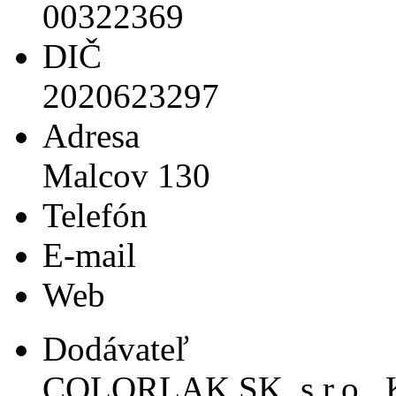
00322369
DIČ
2020623297
Adresa
Malcov 130
Telefón
E-mail
Web
Dodávateľ
COLORLAK SK, s.r.o., K