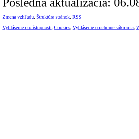
Posledná aktualizácia: 06.
Zmena vzhľadu
,
Štruktúra stránok
,
RSS
Vyhlásenie o prístupnosti
,
Cookies
,
Vyhlásenie o ochrane súkromia
,
W