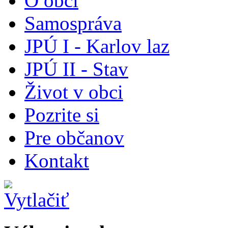
O obci
Samospráva
JPÚ I - Karlov laz
JPÚ II - Stav
Život v obci
Pozrite si
Pre občanov
Kontakt