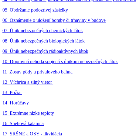
05_Obdržanie podozrivej zásielky
06_Oznámenie o uložení bomby či trhaviny v budove
07_Únik nebezpečných chemických látok
08_Únik nebezpečných biologických látok
09_Únik nebezpečných rádioaktívnych látok
10_Dopravná nehoda spojená s únikom nebezpečných látok
11_Zosuv pôdy a prívalového bahna
12_Víchrica a silný vietor
13_Požiar
14_Horúčavy
15_Extrémne nízke teploty
16_Snehová kalamita
17_SRŠNE a OSY - likvidácia