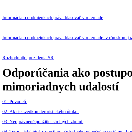
Informácia o podmienkach práva hlasovať v referende
Informácia o podmeinkach práva hlasovať v referende v rómskom ja
Rozhodnutie prezidenta SR
Odporúčania ako postupo
mimoriadnych udalostí
01_Povodeň
02_Ak ste svedkom teroristického útoku
03_Neoprávnené použitie strelných zbraní
04_Teroristický útok s použitím nástražného výbušného systému - 