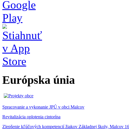
Európska únia
Spracovanie a vykonanie JPÚ v obci Malcov
Revitalizácia oplotenia cintorína
Zlepšenie kľúčových kompetencií žiakov Základnej školy, Malcov 1