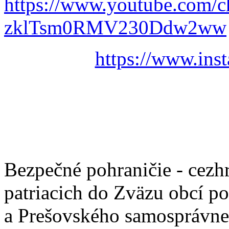
https://www.youtube.com/
zklTsm0RMV230Ddw2ww
https://www.ins
Bezpečné pohraničie - cezh
patriacich do Zväzu obcí p
a Prešovského samosprávne