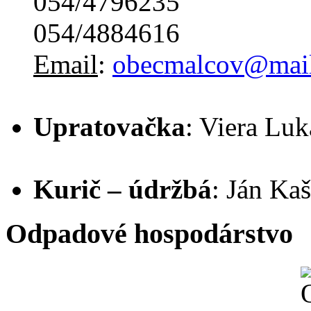
054/4796235
054/4884616
Email
:
obecmalcov@mail
Upratovačka
: Viera Lu
Kurič – údržbá
: Ján Ka
Odpadové hospodárstvo