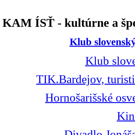
KAM ÍSŤ - kultúrne a špo
Klub slovenský
Klub slov
TIK.Bardejov, turist
Hornošarišské osv
Kin
Divadlo Jonáš