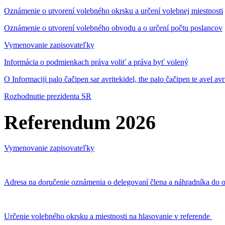
Oznámenie o utvorení volebného okrsku a určení volebnej miestnosti
Oznámenie o utvorení volebného obvodu a o určení počtu poslancov
Vymenovanie zapisovateľky
Informácia o podmienkach práva voliť a práva byť volený
O Informaciji palo čačipen sar avritekidel, the palo čačipen te avel av
Rozhodnutie prezidenta SR
Referendum 2026
Vymenovanie zapisovateľky
Adresa na doručenie oznámenia o delegovaní člena a náhradníka do o
Určenie volebného okrsku a miestnosti na hlasovanie v referende