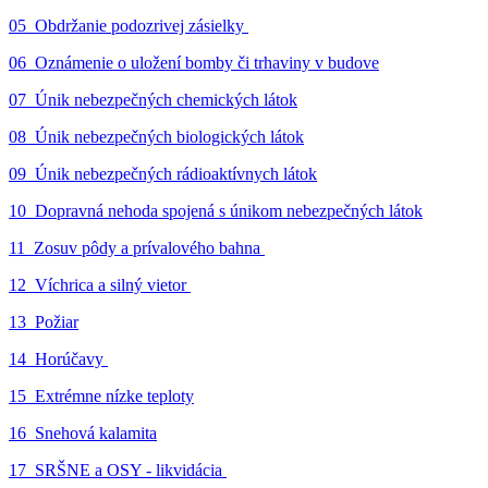
05_Obdržanie podozrivej zásielky
06_Oznámenie o uložení bomby či trhaviny v budove
07_Únik nebezpečných chemických látok
08_Únik nebezpečných biologických látok
09_Únik nebezpečných rádioaktívnych látok
10_Dopravná nehoda spojená s únikom nebezpečných látok
11_Zosuv pôdy a prívalového bahna
12_Víchrica a silný vietor
13_Požiar
14_Horúčavy
15_Extrémne nízke teploty
16_Snehová kalamita
17_SRŠNE a OSY - likvidácia