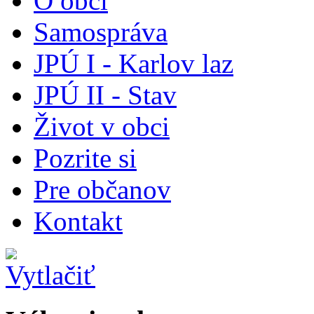
O obci
Samospráva
JPÚ I - Karlov laz
JPÚ II - Stav
Život v obci
Pozrite si
Pre občanov
Kontakt