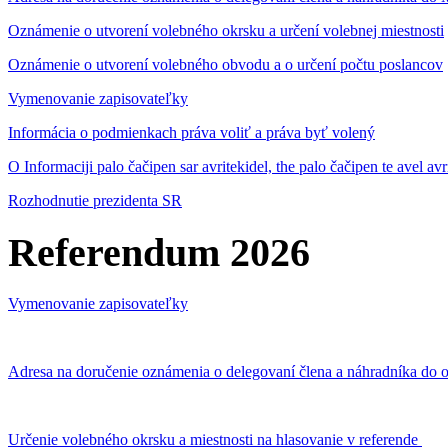
Oznámenie o utvorení volebného okrsku a určení volebnej miestnosti
Oznámenie o utvorení volebného obvodu a o určení počtu poslancov
Vymenovanie zapisovateľky
Informácia o podmienkach práva voliť a práva byť volený
O Informaciji palo čačipen sar avritekidel, the palo čačipen te avel av
Rozhodnutie prezidenta SR
Referendum 2026
Vymenovanie zapisovateľky
Adresa na doručenie oznámenia o delegovaní člena a náhradníka do o
Určenie volebného okrsku a miestnosti na hlasovanie v referende