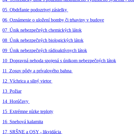
05_Obdržanie podozrivej zásielky
06_Oznámenie o uložení bomby či trhaviny v budove
07_Únik nebezpečných chemických látok
08_Únik nebezpečných biologických látok
09_Únik nebezpečných rádioaktívnych látok
10_Dopravná nehoda spojená s únikom nebezpečných látok
11_Zosuv pôdy a prívalového bahna
12_Víchrica a silný vietor
13_Požiar
14_Horúčavy
15_Extrémne nízke teploty
16_Snehová kalamita
17_SRŠNE a OSY - likvidácia