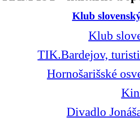
Klub slovenský
Klub slov
TIK.Bardejov, turist
Hornošarišské osv
Kin
Divadlo Jonáš