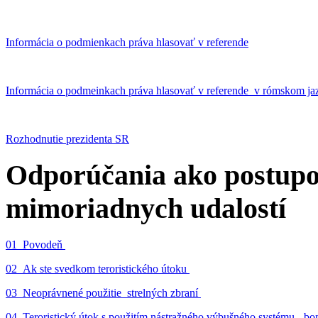
Informácia o podmienkach práva hlasovať v referende
Informácia o podmeinkach práva hlasovať v referende v rómskom ja
Rozhodnutie prezidenta SR
Odporúčania ako postupo
mimoriadnych udalostí
01_Povodeň
02_Ak ste svedkom teroristického útoku
03_Neoprávnené použitie strelných zbraní
04_Teroristický útok s použitím nástražného výbušného systému - 