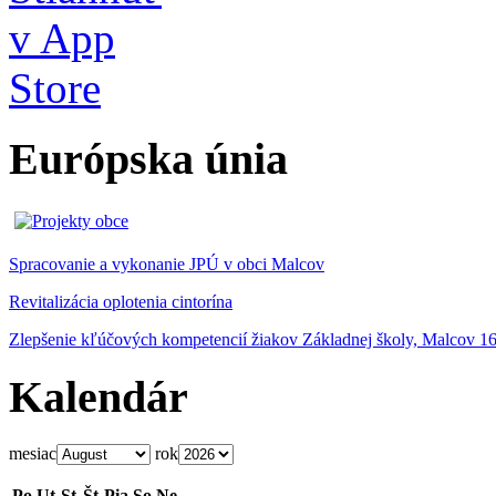
Európska únia
Spracovanie a vykonanie JPÚ v obci Malcov
Revitalizácia oplotenia cintorína
Zlepšenie kľúčových kompetencií žiakov Základnej školy, Malcov 1
Kalendár
mesiac
rok
Po
Ut
St
Št
Pia
So
Ne