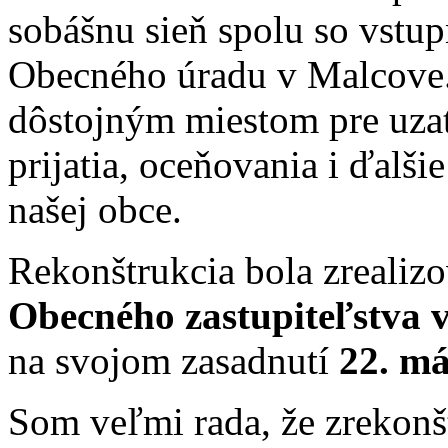
sobášnu sieň spolu so vstu
Obecného úradu v Malcove. 
dôstojným miestom pre uzat
prijatia, oceňovania i ďalši
našej obce.
Rekonštrukcia bola zrealiz
Obecného zastupiteľstva 
na svojom zasadnutí
22. má
Som veľmi rada, že zrekonšt