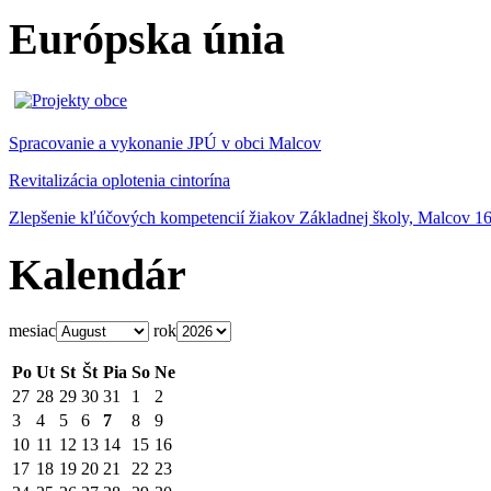
Európska únia
Spracovanie a vykonanie JPÚ v obci Malcov
Revitalizácia oplotenia cintorína
Zlepšenie kľúčových kompetencií žiakov Základnej školy, Malcov 1
Kalendár
mesiac
rok
Po
Ut
St
Št
Pia
So
Ne
27
28
29
30
31
1
2
3
4
5
6
7
8
9
10
11
12
13
14
15
16
17
18
19
20
21
22
23