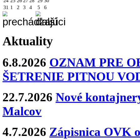
24
25
26
27
28
29
30
31
1
2
3
4
5
6
Aktuality
6.8.2026
OZNAM PRE O
ŠETRENIE PITNOU VO
22.7.2026
Nové kontajnery
Malcov
4.7.2026
Zápisnica OVK o