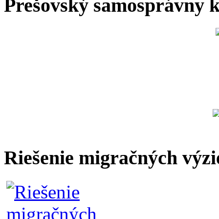
Prešovský samosprávny k
Riešenie migračných výzi