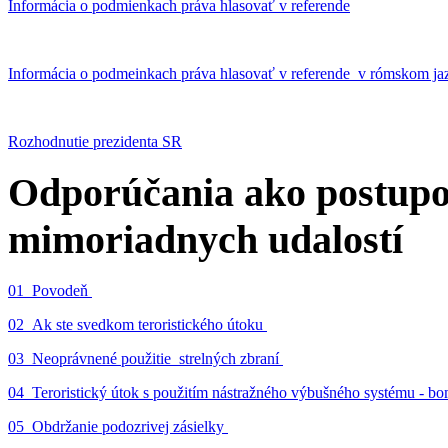
Informácia o podmienkach práva hlasovať v referende
Informácia o podmeinkach práva hlasovať v referende v rómskom ja
Rozhodnutie prezidenta SR
Odporúčania ako postupo
mimoriadnych udalostí
01_Povodeň
02_Ak ste svedkom teroristického útoku
03_Neoprávnené použitie strelných zbraní
04_Teroristický útok s použitím nástražného výbušného systému - 
05_Obdržanie podozrivej zásielky