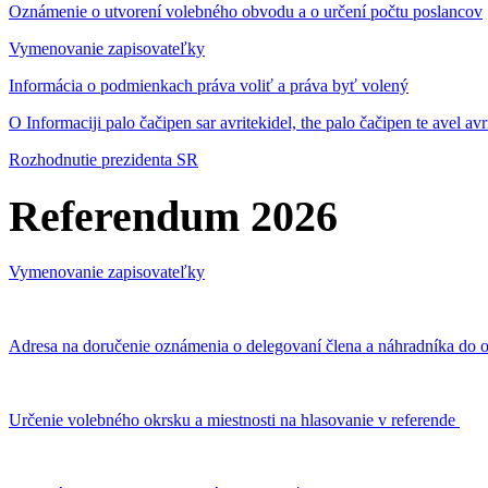
Oznámenie o utvorení volebného obvodu a o určení počtu poslancov
Vymenovanie zapisovateľky
Informácia o podmienkach práva voliť a práva byť volený
O Informaciji palo čačipen sar avritekidel, the palo čačipen te avel av
Rozhodnutie prezidenta SR
Referendum 2026
Vymenovanie zapisovateľky
Adresa na doručenie oznámenia o delegovaní člena a náhradníka do o
Určenie volebného okrsku a miestnosti na hlasovanie v referende