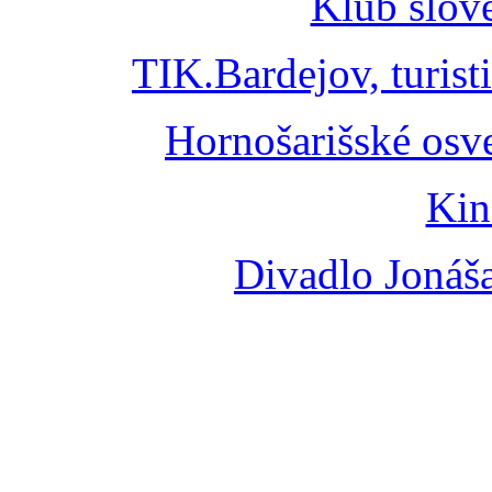
Klub slov
TIK.Bardejov, turist
Hornošarišské osv
Kin
Divadlo Jonáš