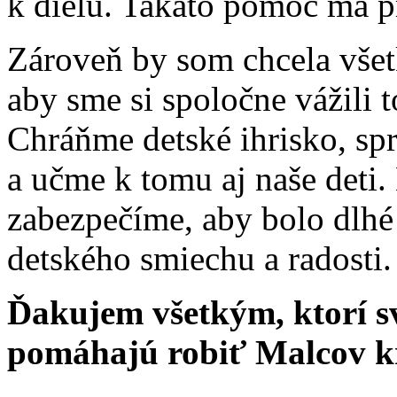
k dielu. Takáto pomoc má p
Zároveň by som chcela všet
aby sme si spoločne vážili 
Chráňme detské ihrisko, sp
a učme k tomu aj naše det
zabezpečíme, aby bolo dlh
detského smiechu a radosti.
Ďakujem všetkým, ktorí s
pomáhajú robiť Malcov kr