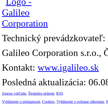
Technický prevádzkovateľ:
Galileo Corporation s.r.o.,
Kontakt:
www.igalileo.sk
Posledná aktualizácia: 06.
Zmena vzhľadu
,
Štruktúra stránok
,
RSS
Vyhlásenie o prístupnosti
,
Cookies
,
Vyhlásenie o ochrane súkromia
,
W