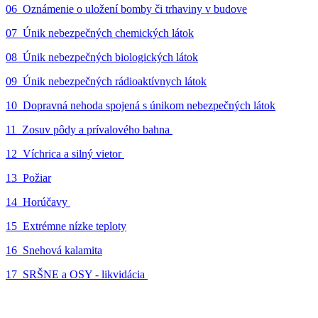
06_Oznámenie o uložení bomby či trhaviny v budove
07_Únik nebezpečných chemických látok
08_Únik nebezpečných biologických látok
09_Únik nebezpečných rádioaktívnych látok
10_Dopravná nehoda spojená s únikom nebezpečných látok
11_Zosuv pôdy a prívalového bahna
12_Víchrica a silný vietor
13_Požiar
14_Horúčavy
15_Extrémne nízke teploty
16_Snehová kalamita
17_SRŠNE a OSY - likvidácia