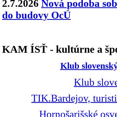
2.7.2026
Nová podoba sobá
do budovy OcÚ
KAM ÍSŤ - kultúrne a špo
Klub slovenský
Klub slov
TIK.Bardejov, turist
Hornošarišské osv