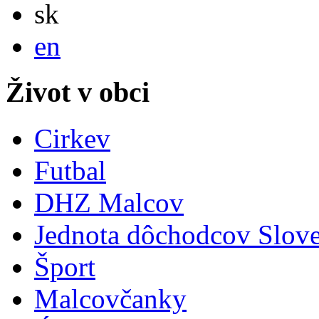
Slovensky
sk
English
en
Život v obci
Cirkev
Futbal
DHZ Malcov
Jednota dôchodcov Slov
Šport
Malcovčanky