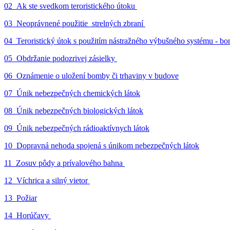
02_Ak ste svedkom teroristického útoku
03_Neoprávnené použitie strelných zbraní
04_Teroristický útok s použitím nástražného výbušného systému - 
05_Obdržanie podozrivej zásielky
06_Oznámenie o uložení bomby či trhaviny v budove
07_Únik nebezpečných chemických látok
08_Únik nebezpečných biologických látok
09_Únik nebezpečných rádioaktívnych látok
10_Dopravná nehoda spojená s únikom nebezpečných látok
11_Zosuv pôdy a prívalového bahna
12_Víchrica a silný vietor
13_Požiar
14_Horúčavy