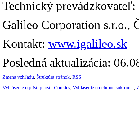
Technický prevádzkovateľ:
Galileo Corporation s.r.o.,
Kontakt:
www.igalileo.sk
Posledná aktualizácia: 06.
Zmena vzhľadu
,
Štruktúra stránok
,
RSS
Vyhlásenie o prístupnosti
,
Cookies
,
Vyhlásenie o ochrane súkromia
,
W