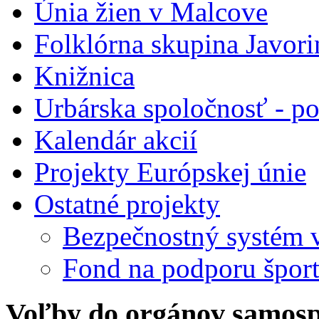
Únia žien v Malcove
Folklórna skupina Javori
Knižnica
Urbárska spoločnosť - 
Kalendár akcií
Projekty Európskej únie
Ostatné projekty
Bezpečnostný systém 
Fond na podporu špor
Voľby do orgánov samosp