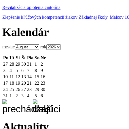
Revitalizácia oplotenia cintorína
Zlepšenie kľúčových kompetencií žiakov Základnej školy, Malcov 1
Kalendár
mesiac
rok
Po
Ut
St
Št
Pia
So
Ne
27
28
29
30
31
1
2
3
4
5
6
7
8
9
10
11
12
13
14
15
16
17
18
19
20
21
22
23
24
25
26
27
28
29
30
31
1
2
3
4
5
6
Aktuality