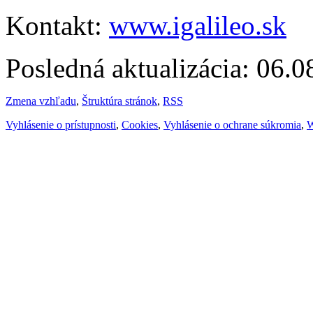
Kontakt:
www.igalileo.sk
Posledná aktualizácia: 06.
Zmena vzhľadu
,
Štruktúra stránok
,
RSS
Vyhlásenie o prístupnosti
,
Cookies
,
Vyhlásenie o ochrane súkromia
,
W