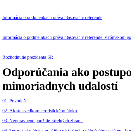
Informácia o podmienkach práva hlasovať v referende
Informácia o podmeinkach práva hlasovať v referende v rómskom ja
Rozhodnutie prezidenta SR
Odporúčania ako postupo
mimoriadnych udalostí
01_Povodeň
02_Ak ste svedkom teroristického útoku
03_Neoprávnené použitie strelných zbraní
04_Teroristický útok s použitím nástražného výbušného systému - 