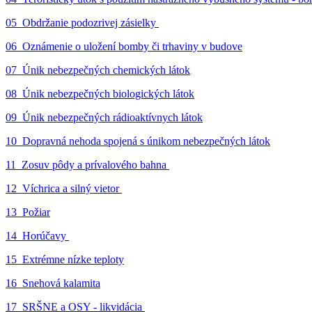
05_Obdržanie podozrivej zásielky
06_Oznámenie o uložení bomby či trhaviny v budove
07_Únik nebezpečných chemických látok
08_Únik nebezpečných biologických látok
09_Únik nebezpečných rádioaktívnych látok
10_Dopravná nehoda spojená s únikom nebezpečných látok
11_Zosuv pôdy a prívalového bahna
12_Víchrica a silný vietor
13_Požiar
14_Horúčavy
15_Extrémne nízke teploty
16_Snehová kalamita
17_SRŠNE a OSY - likvidácia