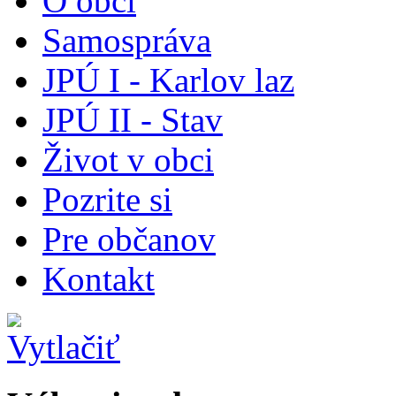
O obci
Samospráva
JPÚ I - Karlov laz
JPÚ II - Stav
Život v obci
Pozrite si
Pre občanov
Kontakt