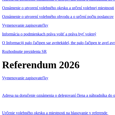
Oznámenie o utvorení volebného okrsku a určení volebnej miestnosti
Oznámenie o utvorení volebného obvodu a o určení počtu poslancov
Vymenovanie zapisovateľky
Informácia o podmienkach práva voliť a práva byť volený
O Informaciji palo čačipen sar avritekidel, the palo čačipen te avel av
Rozhodnutie prezidenta SR
Referendum 2026
Vymenovanie zapisovateľky
Adresa na doručenie oznámenia o delegovaní člena a náhradníka do o
Určenie volebného okrsku a miestnosti na hlasovanie v referende