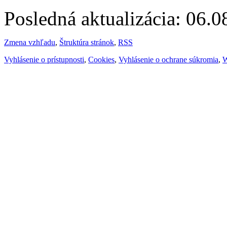
Posledná aktualizácia: 06.
Zmena vzhľadu
,
Štruktúra stránok
,
RSS
Vyhlásenie o prístupnosti
,
Cookies
,
Vyhlásenie o ochrane súkromia
,
W