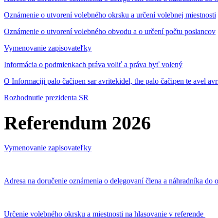
Oznámenie o utvorení volebného okrsku a určení volebnej miestnosti
Oznámenie o utvorení volebného obvodu a o určení počtu poslancov
Vymenovanie zapisovateľky
Informácia o podmienkach práva voliť a práva byť volený
O Informaciji palo čačipen sar avritekidel, the palo čačipen te avel av
Rozhodnutie prezidenta SR
Referendum 2026
Vymenovanie zapisovateľky
Adresa na doručenie oznámenia o delegovaní člena a náhradníka do o
Určenie volebného okrsku a miestnosti na hlasovanie v referende