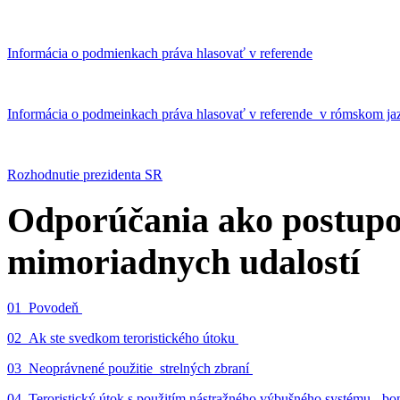
Informácia o podmienkach práva hlasovať v referende
Informácia o podmeinkach práva hlasovať v referende v rómskom ja
Rozhodnutie prezidenta SR
Odporúčania ako postupo
mimoriadnych udalostí
01_Povodeň
02_Ak ste svedkom teroristického útoku
03_Neoprávnené použitie strelných zbraní
04_Teroristický útok s použitím nástražného výbušného systému - 