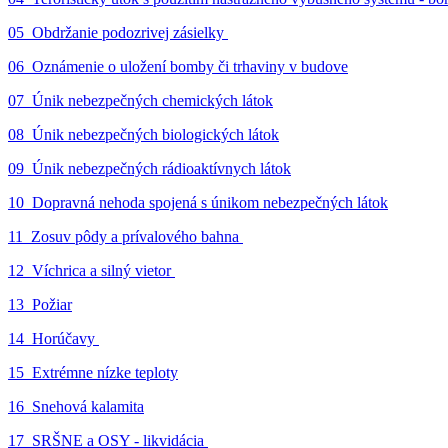
05_Obdržanie podozrivej zásielky
06_Oznámenie o uložení bomby či trhaviny v budove
07_Únik nebezpečných chemických látok
08_Únik nebezpečných biologických látok
09_Únik nebezpečných rádioaktívnych látok
10_Dopravná nehoda spojená s únikom nebezpečných látok
11_Zosuv pôdy a prívalového bahna
12_Víchrica a silný vietor
13_Požiar
14_Horúčavy
15_Extrémne nízke teploty
16_Snehová kalamita
17_SRŠNE a OSY - likvidácia