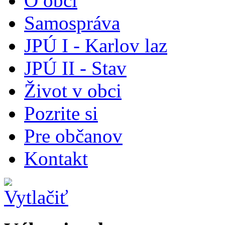
O obci
Samospráva
JPÚ I - Karlov laz
JPÚ II - Stav
Život v obci
Pozrite si
Pre občanov
Kontakt