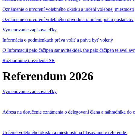
Oznámenie o utvorení volebného okrsku a určení volebnej miestnosti
Oznámenie o utvorení volebného obvodu a o určení počtu poslancov
Vymenovanie zapisovateľky
Informácia o podmienkach práva voliť a práva byť volený
O Informaciji palo čačipen sar avritekidel, the palo čačipen te avel av
Rozhodnutie prezidenta SR
Referendum 2026
Vymenovanie zapisovateľky
Adresa na doručenie oznámenia o delegovaní člena a náhradníka do o
Určenie volebného okrsku a miestnosti na hlasovanie v referende