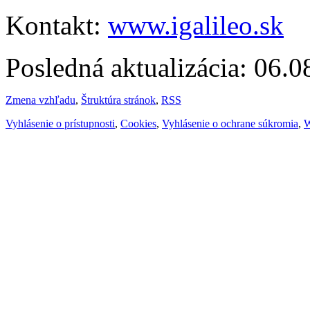
Kontakt:
www.igalileo.sk
Posledná aktualizácia: 06.
Zmena vzhľadu
,
Štruktúra stránok
,
RSS
Vyhlásenie o prístupnosti
,
Cookies
,
Vyhlásenie o ochrane súkromia
,
W