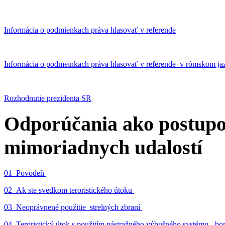
Informácia o podmienkach práva hlasovať v referende
Informácia o podmeinkach práva hlasovať v referende v rómskom ja
Rozhodnutie prezidenta SR
Odporúčania ako postupo
mimoriadnych udalostí
01_Povodeň
02_Ak ste svedkom teroristického útoku
03_Neoprávnené použitie strelných zbraní
04_Teroristický útok s použitím nástražného výbušného systému - 