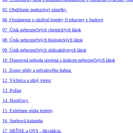
05_Obdržanie podozrivej zásielky
06_Oznámenie o uložení bomby či trhaviny v budove
07_Únik nebezpečných chemických látok
08_Únik nebezpečných biologických látok
09_Únik nebezpečných rádioaktívnych látok
10_Dopravná nehoda spojená s únikom nebezpečných látok
11_Zosuv pôdy a prívalového bahna
12_Víchrica a silný vietor
13_Požiar
14_Horúčavy
15_Extrémne nízke teploty
16_Snehová kalamita
17_SRŠNE a OSY - likvidácia