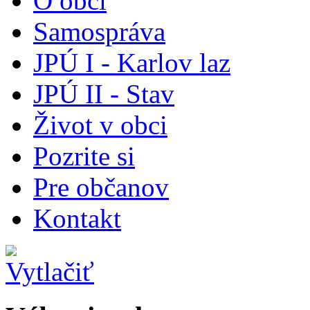
O obci
Samospráva
JPÚ I - Karlov laz
JPÚ II - Stav
Život v obci
Pozrite si
Pre občanov
Kontakt