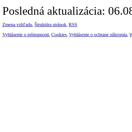
Posledná aktualizácia: 06.
Zmena vzhľadu
,
Štruktúra stránok
,
RSS
Vyhlásenie o prístupnosti
,
Cookies
,
Vyhlásenie o ochrane súkromia
,
W