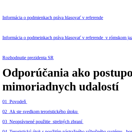
Informácia o podmienkach práva hlasovať v referende
Informácia o podmeinkach práva hlasovať v referende v rómskom ja
Rozhodnutie prezidenta SR
Odporúčania ako postupo
mimoriadnych udalostí
01_Povodeň
02_Ak ste svedkom teroristického útoku
03_Neoprávnené použitie strelných zbraní
04_Teroristický útok s použitím nástražného výbušného systému - 