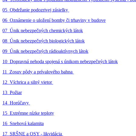
05_Obdržanie podozrivej zásielky
06_Oznámenie o uložení bomby či trhaviny v budove
07_Únik nebezpečných chemických látok
08_Únik nebezpečných biologických látok
09_Únik nebezpečných rádioaktívnych látok
10_Dopravná nehoda spojená s únikom nebezpečných látok
11_Zosuv pôdy a prívalového bahna
12_Víchrica a silný vietor
13_Požiar
14_Horúčavy
15_Extrémne nízke teploty
16_Snehová kalamita
17_SRŠNE a OSY - likvidácia