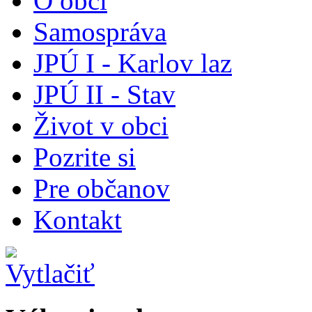
O obci
Samospráva
JPÚ I - Karlov laz
JPÚ II - Stav
Život v obci
Pozrite si
Pre občanov
Kontakt