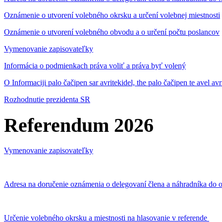
Oznámenie o utvorení volebného okrsku a určení volebnej miestnosti
Oznámenie o utvorení volebného obvodu a o určení počtu poslancov
Vymenovanie zapisovateľky
Informácia o podmienkach práva voliť a práva byť volený
O Informaciji palo čačipen sar avritekidel, the palo čačipen te avel av
Rozhodnutie prezidenta SR
Referendum 2026
Vymenovanie zapisovateľky
Adresa na doručenie oznámenia o delegovaní člena a náhradníka do o
Určenie volebného okrsku a miestnosti na hlasovanie v referende