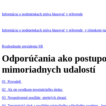
Informácia o podmienkach práva hlasovať v referende
Informácia o podmeinkach práva hlasovať v referende v rómskom ja
Rozhodnutie prezidenta SR
Odporúčania ako postupo
mimoriadnych udalostí
01_Povodeň
02_Ak ste svedkom teroristického útoku
03_Neoprávnené použitie strelných zbraní
04_Teroristický útok s použitím nástražného výbušného systému - 