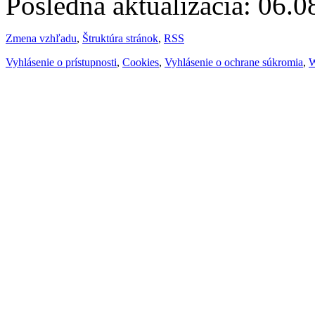
Posledná aktualizácia: 06.
Zmena vzhľadu
,
Štruktúra stránok
,
RSS
Vyhlásenie o prístupnosti
,
Cookies
,
Vyhlásenie o ochrane súkromia
,
W