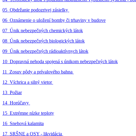
05_Obdržanie podozrivej zásielky
06_Oznámenie o uložení bomby či trhaviny v budove
07_Únik nebezpečných chemických látok
08_Únik nebezpečných biologických látok
09_Únik nebezpečných rádioaktívnych látok
10_Dopravná nehoda spojená s únikom nebezpečných látok
11_Zosuv pôdy a prívalového bahna
12_Víchrica a silný vietor
13_Požiar
14_Horúčavy
15_Extrémne nízke teploty
16_Snehová kalamita
17_SRŠNE a OSY - likvidácia