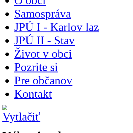
O obci
Samospráva
JPÚ I - Karlov laz
JPÚ II - Stav
Život v obci
Pozrite si
Pre občanov
Kontakt