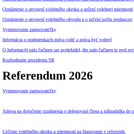
Oznámenie o utvorení volebného okrsku a určení volebnej miestnosti
Oznámenie o utvorení volebného obvodu a o určení počtu poslancov
Vymenovanie zapisovateľky
Informácia o podmienkach práva voliť a práva byť volený
O Informaciji palo čačipen sar avritekidel, the palo čačipen te avel av
Rozhodnutie prezidenta SR
Referendum 2026
Vymenovanie zapisovateľky
Adresa na doručenie oznámenia o delegovaní člena a náhradníka do o
Určenie volebného okrsku a miestnosti na hlasovanie v referende