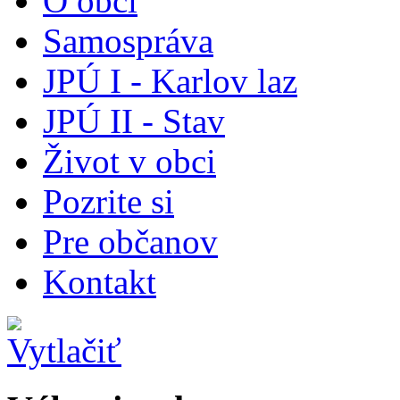
O obci
Samospráva
JPÚ I - Karlov laz
JPÚ II - Stav
Život v obci
Pozrite si
Pre občanov
Kontakt