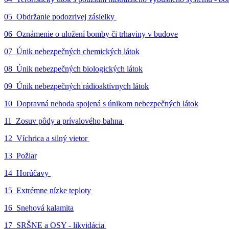
05_Obdržanie podozrivej zásielky
06_Oznámenie o uložení bomby či trhaviny v budove
07_Únik nebezpečných chemických látok
08_Únik nebezpečných biologických látok
09_Únik nebezpečných rádioaktívnych látok
10_Dopravná nehoda spojená s únikom nebezpečných látok
11_Zosuv pôdy a prívalového bahna
12_Víchrica a silný vietor
13_Požiar
14_Horúčavy
15_Extrémne nízke teploty
16_Snehová kalamita
17_SRŠNE a OSY - likvidácia