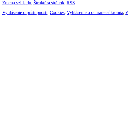
Zmena vzhľadu
,
Štruktúra stránok
,
RSS
Vyhlásenie o prístupnosti
,
Cookies
,
Vyhlásenie o ochrane súkromia
,
W