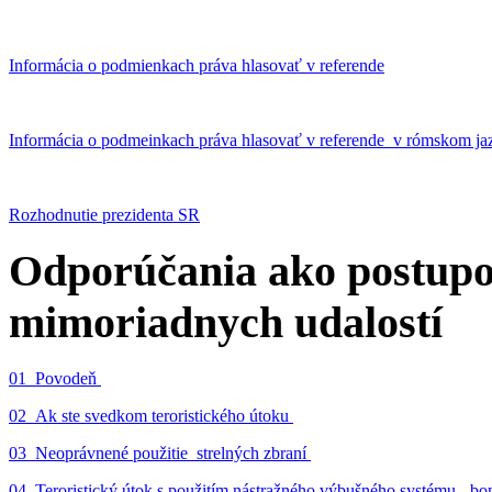
Informácia o podmienkach práva hlasovať v referende
Informácia o podmeinkach práva hlasovať v referende v rómskom ja
Rozhodnutie prezidenta SR
Odporúčania ako postupo
mimoriadnych udalostí
01_Povodeň
02_Ak ste svedkom teroristického útoku
03_Neoprávnené použitie strelných zbraní
04_Teroristický útok s použitím nástražného výbušného systému - 