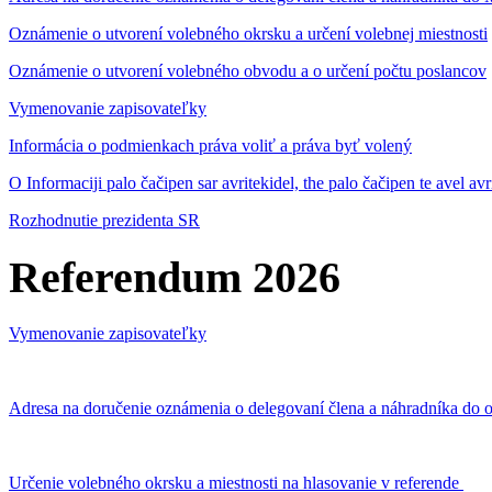
Oznámenie o utvorení volebného okrsku a určení volebnej miestnosti
Oznámenie o utvorení volebného obvodu a o určení počtu poslancov
Vymenovanie zapisovateľky
Informácia o podmienkach práva voliť a práva byť volený
O Informaciji palo čačipen sar avritekidel, the palo čačipen te avel av
Rozhodnutie prezidenta SR
Referendum 2026
Vymenovanie zapisovateľky
Adresa na doručenie oznámenia o delegovaní člena a náhradníka do o
Určenie volebného okrsku a miestnosti na hlasovanie v referende